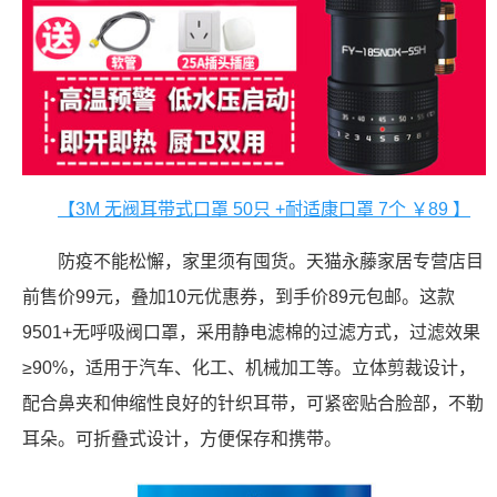
【3M 无阀耳带式口罩 50只 +耐适康口罩 7个 ￥89 】
防疫不能松懈，家里须有囤货。天猫永藤家居专营店目
前售价99元，叠加10元优惠券，到手价89元包邮。这款
9501+无呼吸阀口罩，采用静电滤棉的过滤方式，过滤效果
≥90%，适用于汽车、化工、机械加工等。立体剪裁设计，
配合鼻夹和伸缩性良好的针织耳带，可紧密贴合脸部，不勒
耳朵。可折叠式设计，方便保存和携带。