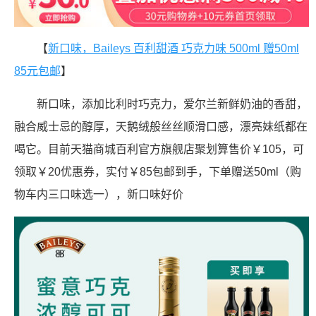
【
新口味，Baileys 百利甜酒 巧克力味 500ml 赠50ml
85元包邮
】
新口味，添加比利时巧克力，爱尔兰新鲜奶油的香甜，
融合威士忌的醇厚，天鹅绒般丝丝顺滑口感，漂亮妹纸都在
喝它。目前天猫商城百利官方旗舰店聚划算售价￥105，可
领取￥20优惠券，实付￥85包邮到手，下单赠送50ml（购
物车内三口味选一），新口味好价