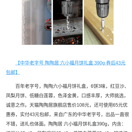
【中华老字号 陶陶居 六小福月饼礼盒 390g 券后43元
包邮】
百年老字号，陶陶六小福月饼礼盒，6饼3味，红豆沙、
凤梨月饼、低糖白莲蓉，色泽金黄，口感丰厚，大师挑选，
诚意之作。天猫陶陶居旗舰店售价108元，还可使用65元优
惠券，实付43元包邮，来自广东的中华老字号，出品一直很
不错，送礼也体面。陶陶居 六小福月饼礼盒390g，内含：