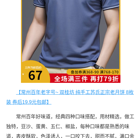
【常州百年老字号~ 双桂坊 纯手工苏氏正宗老月饼 8枚
装 券后19.9元包邮】
常州百年好味道，经典四种口味搭配，用材精选，做工
独特，豆沙、蛋黄、五仁、椒盐，每种口味都是熟悉的味
道，表皮酥软，色泽诱人，一口咬下去，甜而不腻，满口余