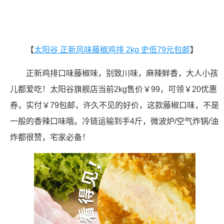
【
太阳谷 正新风味藤椒鸡排 2kg 史低79元包邮
】
正新鸡排口味藤椒味，别致川味，麻辣鲜香，大人小孩
儿都爱吃！太阳谷旗舰店当前2kg售价￥99，可领￥20优惠
券，实付￥79包邮，许久不见的好价，这款藤椒口味，不是
一般的香辣口味哦。冷链运输到手4斤，微波炉/空气炸锅/油
炸都很赞，宅家必备！