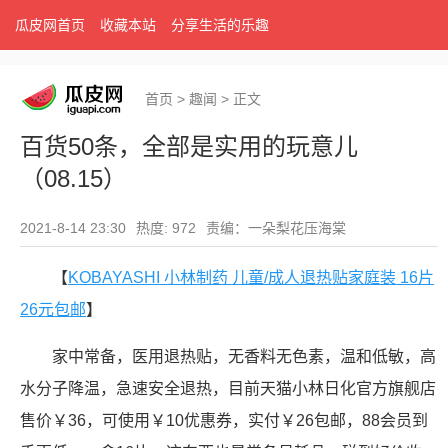
瓜皮网首页
收藏本站
分享生活的乐趣
首页
>
趣闻
>
正文
百货50条，全部是实用的玩意儿
（08.15）
2021-8-14 23:30
热度: 972
责编：一朵梨花压海棠
【
KOBAYASHI 小林制药 儿童/成人退热贴家庭装 16片
26元包邮
】
家中常备，医用退热贴，无香料无色素，温和低敏，高
水分子降温，急速安全退热，目前天猫小林日化官方旗舰店
售价￥36，可使用￥10优惠券，实付￥26包邮，88会员到