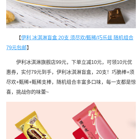
【
伊利 冰淇淋盲盒 20支 须尽欢/甄稀/巧乐兹 随机组合
79元包邮
】
伊利冰淇淋旗舰店99元，下单立减10元，可领10元优
惠券，实付79元到手，伊利冰淇淋盲盒，20支！巧脆棒+须
尽欢+甄稀+甄稀支棒，随机组合丰富多口味，每一支都是惊
喜，挑战你的味蕾~