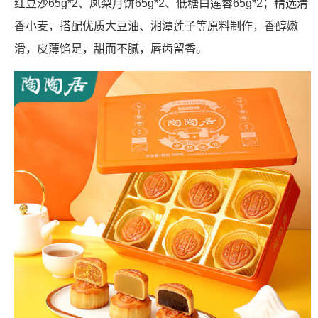
红豆沙65g*2、凤梨月饼65g*2、低糖白莲蓉65g*2；精选清
香小麦，搭配优质大豆油、湘潭莲子等原料制作，香醇嫩
滑，皮薄馅足，甜而不腻，唇齿留香。