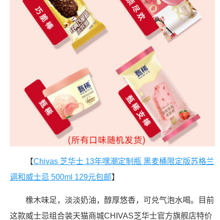
【
Chivas 芝华士 13年嘿潮定制瓶 黑麦桶限定版苏格兰
调和威士忌 500ml 129元包邮
】
橡木味足，淡淡奶油，醇厚悠香，可兑气泡水喝。目前
这款威士忌组合装天猫商城CHIVAS芝华士官方旗舰店特价