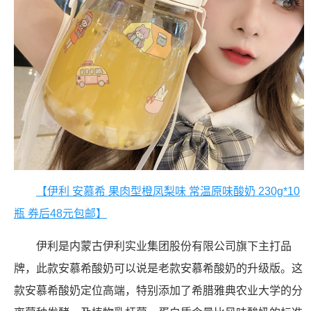
【伊利 安慕希 果肉型橙凤梨味 常温原味酸奶 230g*10
瓶 券后48元包邮】
伊利是内蒙古伊利实业集团股份有限公司旗下主打品
牌，此款安慕希酸奶可以说是老款安慕希酸奶的升级版。这
款安慕希酸奶定位高端，特别添加了希腊雅典农业大学的分