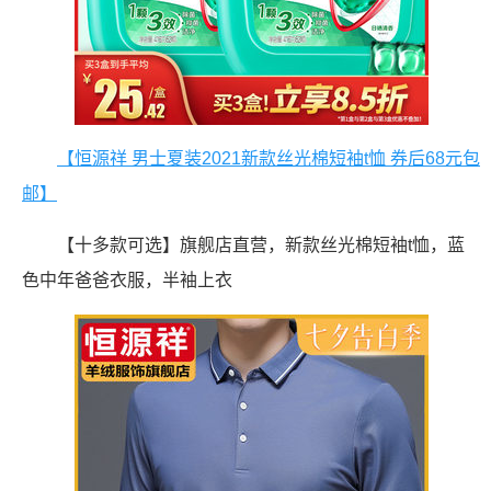
【恒源祥 男士夏装2021新款丝光棉短袖t恤 券后68元包
邮】
【十多款可选】旗舰店直营，新款丝光棉短袖t恤，蓝
色中年爸爸衣服，半袖上衣