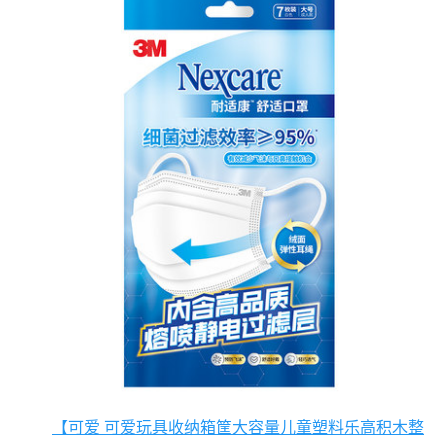
【可爱 可爱玩具收纳箱筐大容量儿童塑料乐高积木整