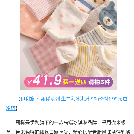
【
伊利旗下 甄稀系列 生牛乳冰淇淋 90g*20杯 99元包
冷链
】
甄稀是伊利旗下的一款高端冰淇淋品牌，采用微米级工
艺，带来独特的细腻口感享受，精心搭配希腊风味活性乳酸