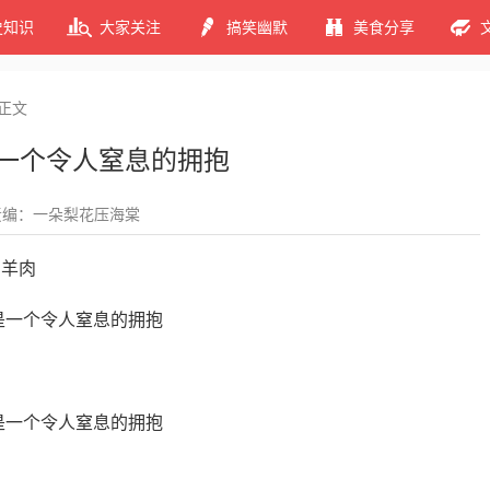
史知识
大家关注
搞笑幽默
美食分享
正文
这是一个令人窒息的拥抱
责编：一朵梨花压海棠
涮羊肉