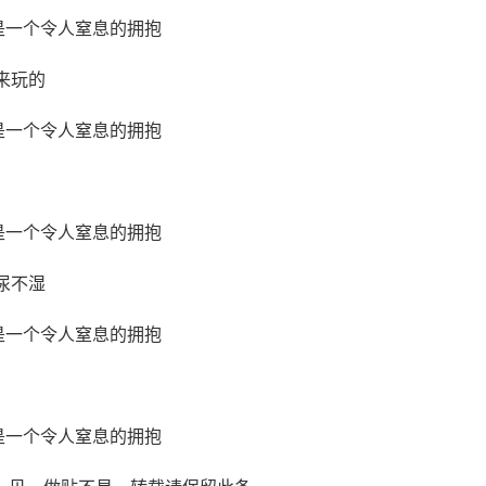
来玩的
尿不湿