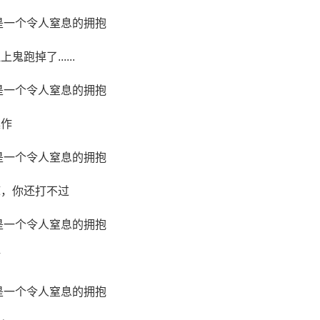
跑掉了......
操作
嘛，你还打不过
啊