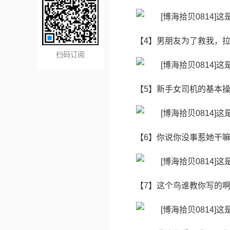
【4】男朋友为了救我，拉上鬼
扫码订阅
【5】新手女司机的基本
【6】​你说你没事惹她干
【7】这个鸟谁教你写的