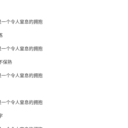
练
不保熟
字