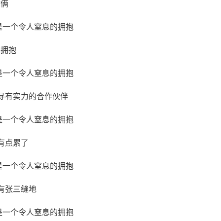
你俩
的拥抱
寻有实力的合作伙伴
有点累了
有张三缝地