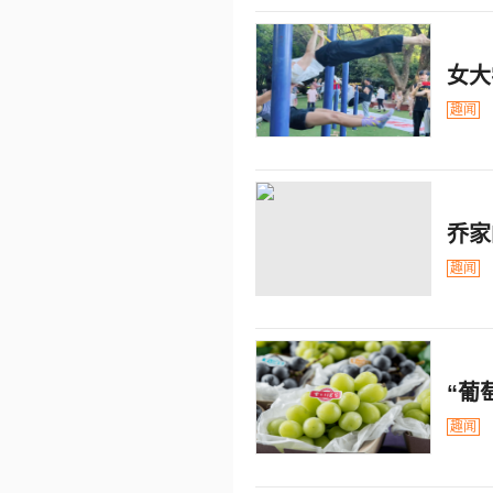
女大
趣闻
乔家
趣闻
“葡
趣闻