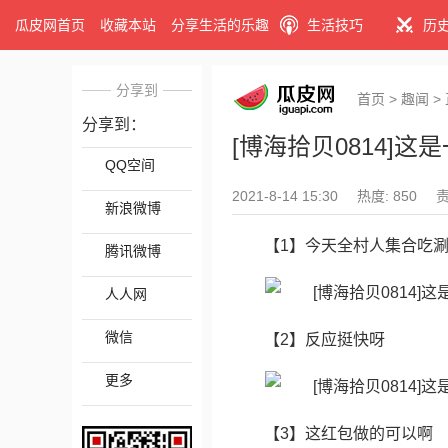
瓜皮网首页
收藏本站
分享生活的乐趣
生活技巧
历
分享到
首页
>
趣闻
>
分享到：
[博海拾贝0814]
QQ空间
2021-8-14 15:30
热度: 850
新浪微博
【1】今天全村人集合吃
腾讯微博
人人网
微信
【2】反应挺快呀
更多
【3】这红包做的可以啊