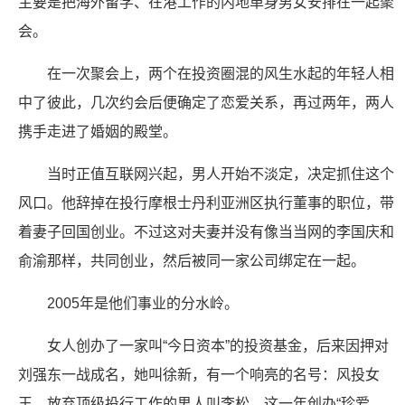
主要是把海外留学、在港工作的内地单身男女安排在一起聚
会。
在一次聚会上，两个在投资圈混的风生水起的年轻人相
中了彼此，几次约会后便确定了恋爱关系，再过两年，两人
携手走进了婚姻的殿堂。
当时正值互联网兴起，男人开始不淡定，决定抓住这个
风口。他辞掉在投行摩根士丹利亚洲区执行董事的职位，带
着妻子回国创业。不过这对夫妻并没有像当当网的李国庆和
俞渝那样，共同创业，然后被同一家公司绑定在一起。
2005年是他们事业的分水岭。
女人创办了一家叫“今日资本”的投资基金，后来因押对
刘强东一战成名，她叫徐新，有一个响亮的名号：风投女
王。放弃顶级投行工作的男人叫李松，这一年创办“珍爱