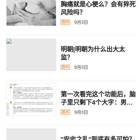
胸痛就是心梗么？会有猝死
风险吗？
9月3日
趣闻
明朝|明朝为什么出大太
监？ ​​​
9月3日
趣闻
第一次看完这个功能后，脑
子里只剩下4个大字：男德
银行
9月3日
趣闻
"安史之乱"到底有多可怕？