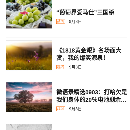
“葡萄界爱马仕”三国杀
9月3日
趣闻
《1818黄金眼》名场面大
赏，我的爆笑源泉！
9月3日
趣闻
微语录精选0903：打哈欠是
我们身体的20％电池剩余警
告
9月3日
趣闻