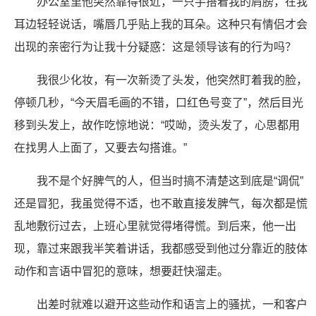
办公室里他突然靠得很近，一只手搭着我的肩膀，在我
耳边轻轻说话，嘴唇几乎贴上我的耳朵。这种只有情侣才会
出现的亲密行为让我十分疑惑：这是领导该有的行为吗？
我很少化妆，有一次新烫了头发，他突然盯着我的脸，
停顿几秒，“今天眉毛画的不错，口红色号变了”，然后目光
移到头发上，故作吃惊地说：“哎呦，烫头发了，心思都用
在找男人上面了，又要去勾搭谁。”
我不是个好脾气的人，但当时搞不清楚这到底是“调侃”
还是冒犯，我虽觉得不适，也不敢直接发脾气，每次都是慌
乱地敷衍过去，上班心里就觉得堵得慌。到后来，他一出
现，靠过来跟我半笑着讲话，我都感受到他过分靠近的肢体
动作和言语中冒犯的意味，想要赶快溜走。
出差时就难以避开这些动作和语言上的骚扰，一和客户