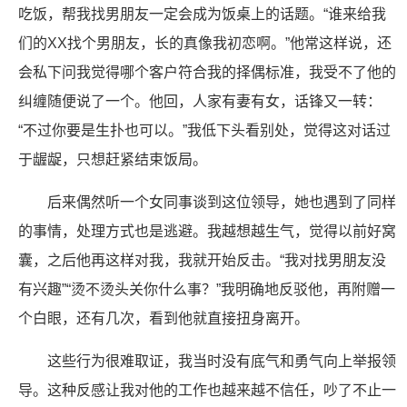
吃饭，帮我找男朋友一定会成为饭桌上的话题。“谁来给我
们的XX找个男朋友，长的真像我初恋啊。”他常这样说，还
会私下问我觉得哪个客户符合我的择偶标准，我受不了他的
纠缠随便说了一个。他回，人家有妻有女，话锋又一转：
“不过你要是生扑也可以。”我低下头看别处，觉得这对话过
于龌龊，只想赶紧结束饭局。
后来偶然听一个女同事谈到这位领导，她也遇到了同样
的事情，处理方式也是逃避。我越想越生气，觉得以前好窝
囊，之后他再这样对我，我就开始反击。“我对找男朋友没
有兴趣”“烫不烫头关你什么事？”我明确地反驳他，再附赠一
个白眼，还有几次，看到他就直接扭身离开。
这些行为很难取证，我当时没有底气和勇气向上举报领
导。这种反感让我对他的工作也越来越不信任，吵了不止一