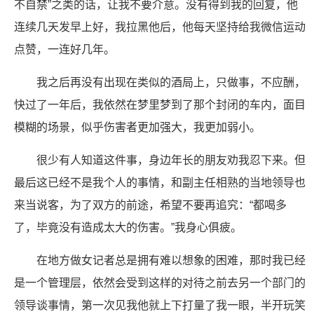
不自禁”之类的话，让我不要介意。没有得到我的回复，他
连续几天发早上好，我拉黑他后，他每天坚持给我微信运动
点赞，一连好几年。
我之后再没有出现在类似的酒局上，只做事，不应酬，
快过了一年后，我依然在梦里梦到了那个封闭的车内，面目
模糊的场景，似乎伤害者更加强大，我更加弱小。
很少有人知道这件事，身边年长的朋友劝我忍下来。但
最后这已经不是我个人的事情，和副主任相熟的当地领导也
来当说客，为了双方的前途，希望不要再追究：“都喝多
了，毕竟没有造成太大的伤害。”我身心俱疲。
在地方做女记者总是拥有难以想象的困难，那时我已经
是一个管理层，依然会受到这样的对待之前去另一个部门的
领导谈事情，第一次见我他就上下打量了我一眼，半开玩笑