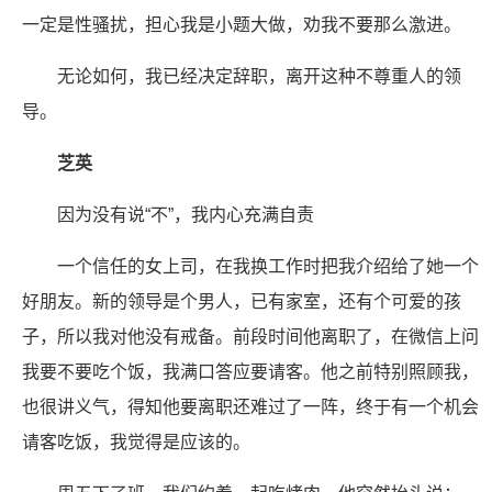
一定是性骚扰，担心我是小题大做，劝我不要那么激进。
无论如何，我已经决定辞职，离开这种不尊重人的领
导。
芝英
因为没有说“不”，我内心充满自责
一个信任的女上司，在我换工作时把我介绍给了她一个
好朋友。新的领导是个男人，已有家室，还有个可爱的孩
子，所以我对他没有戒备。前段时间他离职了，在微信上问
我要不要吃个饭，我满口答应要请客。他之前特别照顾我，
也很讲义气，得知他要离职还难过了一阵，终于有一个机会
请客吃饭，我觉得是应该的。