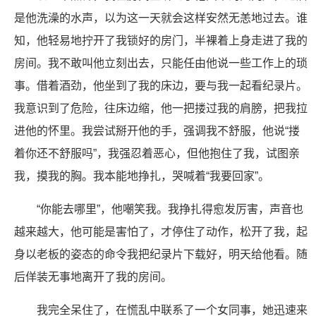
是他洗澡的水声，以为这一天就会这样安然无恙地过去。谁
知，他轻易地拧开了我锁好的房门，半裸着上身走进了我的
房间。我不敢叫他立刻出去，只能任由他说一些工作上的琐
事。借着酒劲，他坐到了我的床边，要与我一起看纪录片。
我意识到了危险，往床边缩，他一把搂过我的肩膀，把我拉
进他的怀里。我尝试掰开他的手，强调我不舒服，他说“搂
着你还不舒服吗”，我强忍着恶心，但他抱住了我，试图亲
我，摸我的胸。我本能地挣扎，哭喊着“我要回家”。
“你能去哪里”，他嘲笑我。我挣扎得愈发厉害，声音也
越来越大，他可能是害怕了，才停住了动作，松开了我，起
身以老板的姿态的命令我把纪录片下载好，明天给他看。随
后佯装无事地离开了我的房间。
我完全呆住了，在慌乱中联系了一个女同事，她迅速来