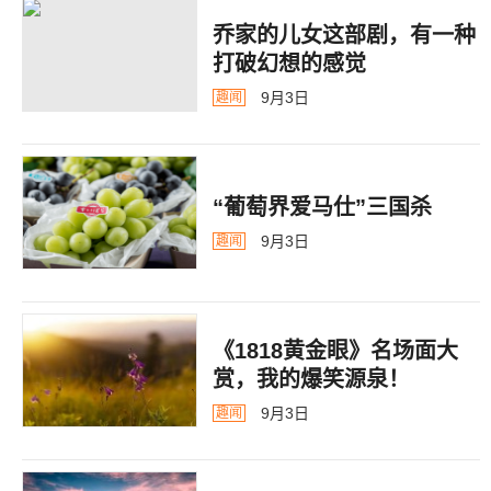
乔家的儿女这部剧，有一种
打破幻想的感觉
9月3日
趣闻
“葡萄界爱马仕”三国杀
9月3日
趣闻
《1818黄金眼》名场面大
赏，我的爆笑源泉！
9月3日
趣闻