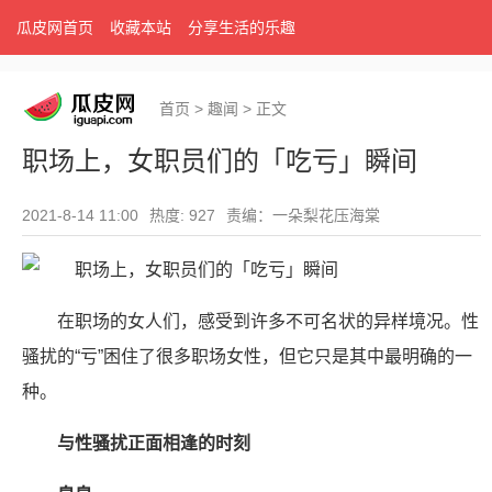
瓜皮网首页
收藏本站
分享生活的乐趣
首页
>
趣闻
>
正文
职场上，女职员们的「吃亏」瞬间
2021-8-14 11:00
热度: 927
责编：一朵梨花压海棠
在职场的女人们，感受到许多不可名状的异样境况。性
骚扰的“亏”困住了很多职场女性，但它只是其中最明确的一
种。
与性骚扰正面相逢的时刻