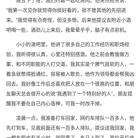
周五下了班，我们约着一起吃烤肉。他突然抬头说：
“我第一次见你就觉得你挺好看的，就不管其他的先招进
来。”我觉得有点奇怪，但没多想。后来他提议去附近小酒
吧喝一些，酒劲儿上来后，我晕晕乎乎，脑子有点宕机。
小小的清吧里，他讲了很多自己的工作经历和职场经
验，我听得很认真，心里还特别感激。他之前会教我做方
案，和不同职能的人打交道，我其实是个脾气挺软的人，一
着急就憋得脸通红，容易被人欺负，他作为领导都会帮我凶
回去。我好像工作后总喜欢把人放在一个很高的位置，和朋
友聊天总会很开心的说“我遇到了一个特别好的人”，朋友提
醒我不要在自己内心造神，可我一时改不掉。
凌晨一点，我准备打车回家，网约车排队一百多人，他
先打到车，见我前面还有一百多人排队，提议送我回家，我
一想车程也有半小时，就同意了。车马上到了，我拉开后坐