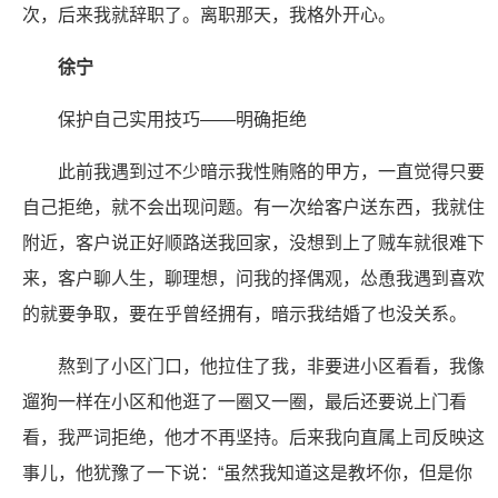
次，后来我就辞职了。离职那天，我格外开心。
徐宁
保护自己实用技巧——明确拒绝
此前我遇到过不少暗示我性贿赂的甲方，一直觉得只要
自己拒绝，就不会出现问题。有一次给客户送东西，我就住
附近，客户说正好顺路送我回家，没想到上了贼车就很难下
来，客户聊人生，聊理想，问我的择偶观，怂恿我遇到喜欢
的就要争取，要在乎曾经拥有，暗示我结婚了也没关系。
熬到了小区门口，他拉住了我，非要进小区看看，我像
遛狗一样在小区和他逛了一圈又一圈，最后还要说上门看
看，我严词拒绝，他才不再坚持。后来我向直属上司反映这
事儿，他犹豫了一下说：“虽然我知道这是教坏你，但是你