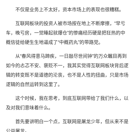
不仅是业务上不太好，资本市场上的表现也很糟糕。
互联网板块的投资人被市场按在地上不断摩擦，“早亏
车，晚亏房，一觉睡起就爆仓”的惨痛经历硬是把狂热的中
概信徒给硬生生地逼成了“中概药丸”的带路党。
从“春风得意马蹄疾，一日敲尽世间钟”的万众瞩目再到
如今的忐忑不安、褒贬不一，我其实觉得互联网板块背后逻
辑的转变既不是道德的沦丧，也不是人性的扭曲，只是市场
逻辑的自然运转到这里了。
这个时候，我在思考，到底互联网带给了我们什么，以
及对我们意味着什么。
首先要讲明白一个点，互联网是屠龙少年，但从来不是
公益屠龙。