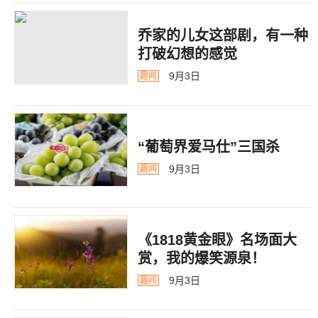
乔家的儿女这部剧，有一种
打破幻想的感觉
9月3日
趣闻
“葡萄界爱马仕”三国杀
9月3日
趣闻
《1818黄金眼》名场面大
赏，我的爆笑源泉！
9月3日
趣闻