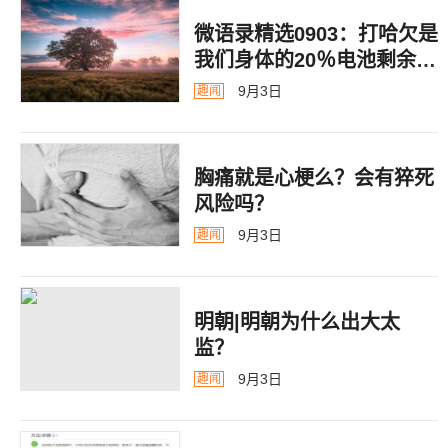
微语录精选0903：打哈欠是
我们身体的20％电池剩余警
告
9月3日
趣闻
胸痛就是心梗么？会有猝死
风险吗？
9月3日
趣闻
明朝|明朝为什么出大太
监？ ​​​
9月3日
趣闻