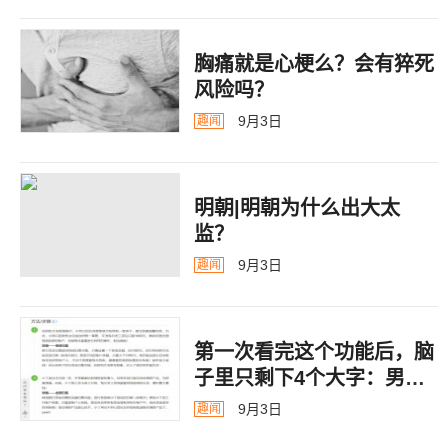
胸痛就是心梗么？会有猝死
风险吗？
9月3日
趣闻
明朝|明朝为什么出大太
监？ ​​​
9月3日
趣闻
第一次看完这个功能后，脑
子里只剩下4个大字：男德
银行
9月3日
趣闻