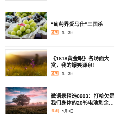
“葡萄界爱马仕”三国杀
9月3日
趣闻
《1818黄金眼》名场面大
赏，我的爆笑源泉！
9月3日
趣闻
微语录精选0903：打哈欠是
我们身体的20％电池剩余警
告
9月3日
趣闻