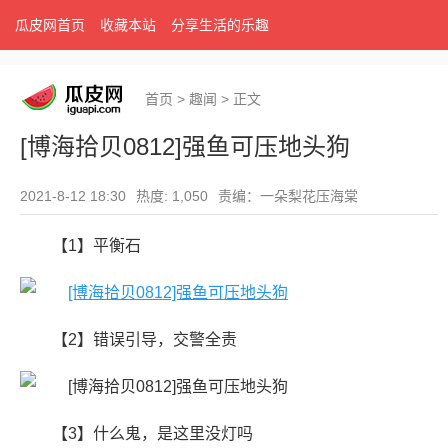
瓜皮网首页
收藏本站
分享生活的乐趣
首页
>
趣闻
>
正文
[博海拾贝0812]强鱼可压地头狗
2021-8-12 18:30
热度: 1,050
责编：一朵梨花压海棠
【1】平衡石
【2】错误引导，交警全责
【3】什么鬼，是这里没灯吗