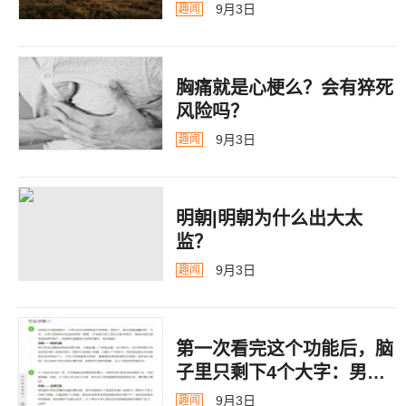
告
9月3日
趣闻
胸痛就是心梗么？会有猝死
风险吗？
9月3日
趣闻
明朝|明朝为什么出大太
监？ ​​​
9月3日
趣闻
第一次看完这个功能后，脑
子里只剩下4个大字：男德
银行
9月3日
趣闻