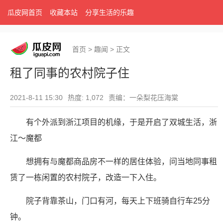
瓜皮网首页
收藏本站
分享生活的乐趣
首页
>
趣闻
>
正文
租了同事的农村院子住
2021-8-11 15:30
热度: 1,072
责编：一朵梨花压海棠
有个外派到浙江项目的机缘，于是开启了双城生活，浙
江～魔都
想拥有与魔都商品房不一样的居住体验，问当地同事租
赁了一栋闲置的农村院子，改造一下入住。
院子背靠茶山，门口有河，每天上下班骑自行车25分
钟。