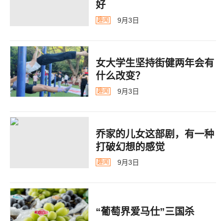
好
9月3日
趣闻
女大学生坚持街健两年会有
什么改变？
9月3日
趣闻
乔家的儿女这部剧，有一种
打破幻想的感觉
9月3日
趣闻
“葡萄界爱马仕”三国杀