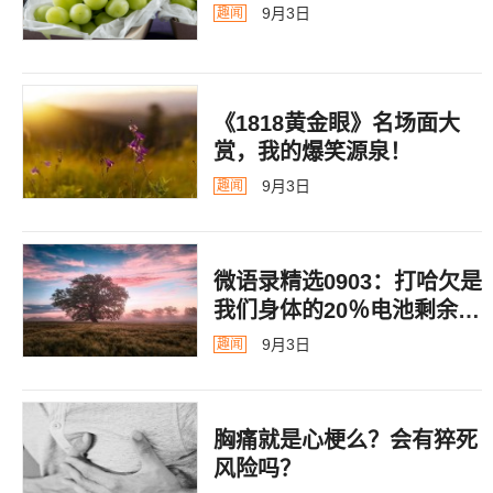
9月3日
趣闻
《1818黄金眼》名场面大
赏，我的爆笑源泉！
9月3日
趣闻
微语录精选0903：打哈欠是
我们身体的20％电池剩余警
告
9月3日
趣闻
胸痛就是心梗么？会有猝死
风险吗？