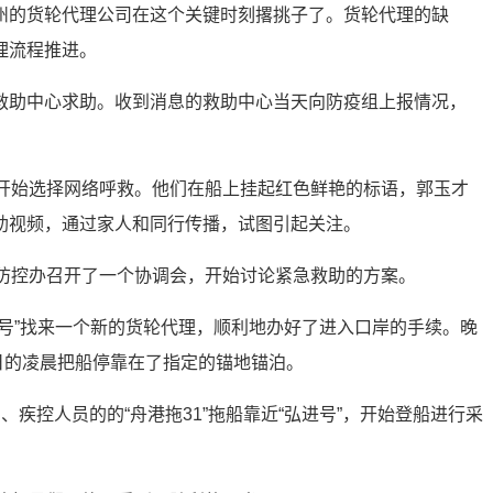
州的货轮代理公司在这个关键时刻撂挑子了。货轮代理的缺
理流程推进。
救助中心求助。收到消息的救助中心当天向防疫组上报情况，
们开始选择网络呼救。他们在船上挂起红色鲜艳的标语，郭玉才
助视频，通过家人和同行传播，试图引起关注。
情防控办召开了一个协调会，开始讨论紧急救助的方案。
进号”找来一个新的货轮代理，顺利地办好了进入口岸的手续。晚
9日的凌晨把船停靠在了指定的锚地锚泊。
、疾控人员的的“舟港拖31”拖船靠近“弘进号”，开始登船进行采