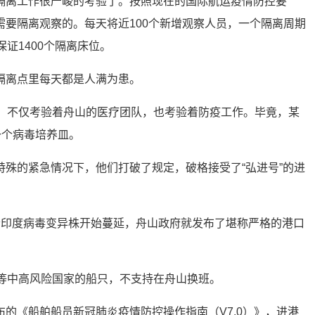
隔离工作很严峻的考验了。按照现在的国际航运疫情防控要
需要隔离观察的。每天将近100个新增观察人员，一个隔离周期
证1400个隔离床位。
隔离点里每天都是人满为患。
员，不仅考验着舟山的医疗团队，也考验着防疫工作。毕竟，某
一个病毒培养皿。
特殊的紧急情况下，他们打破了规定，破格接受了“弘进号”的进
轮印度病毒变异株开始蔓延，舟山政府就发布了堪称严格的港口
宾等中高风险国家的船只，不支持在舟山换班。
的《船舶船员新冠肺炎疫情防控操作指南（V7.0）》，进港