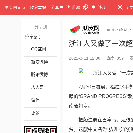
瓜皮网首页
收藏本站
分享生活的乐趣
生活技巧
历
分享到
首页
>
趣闻
>
分享到：
浙江人又做了一次超
QQ空间
2021-8-11 12:30
热度: 897
新浪微博
腾讯微博
7月30日凌晨，福建水手
人人网
籍的“GRAND PROGRE
微信
南通如皋。
更多
把船注册在巴拿马，是很
费。这艘中文名为“弘进号”