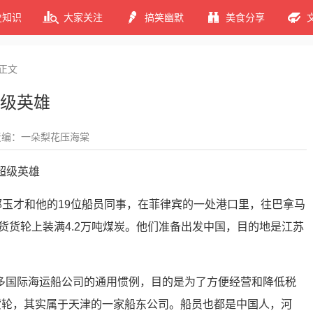
史知识
大家关注
搞笑幽默
美食分享
正文
级英雄
责编：一朵梨花压海棠
郭玉才和他的19位船员同事，在菲律宾的一处港口里，往巴拿马
SS”散货货轮上装满4.2万吨煤炭。他们准备出发中国，目的地是江苏
多国际海运船公司的通用惯例，目的是为了方便经营和降低税
的货轮，其实属于天津的一家船东公司。船员也都是中国人，河