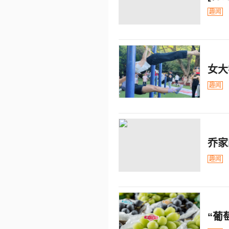
趣闻
女大
趣闻
乔家
趣闻
“葡