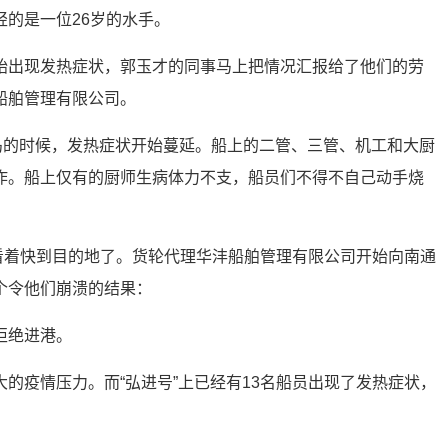
轻的是一位26岁的水手。
始出现发热症状，郭玉才的同事马上把情况汇报给了他们的劳
船舶管理有限公司。
湾岛的时候，发热症状开始蔓延。船上的二管、三管、机工和大厨
作。船上仅有的厨师生病体力不支，船员们不得不自己动手烧
眼看着快到目的地了。货轮代理华沣船舶管理有限公司开始向南通
个令他们崩溃的结果：
拒绝进港。
的疫情压力。而“弘进号”上已经有13名船员出现了发热症状，