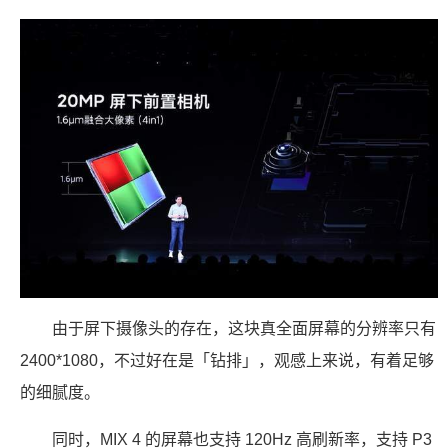
由于屏下摄像头的存在，这块真全面屏幕的分辨率只有
2400*1080，不过好在是「钻排」，观感上来说，有着足够
的细腻度。
同时，MIX 4 的屏幕也支持 120Hz 高刷新率，支持 P3