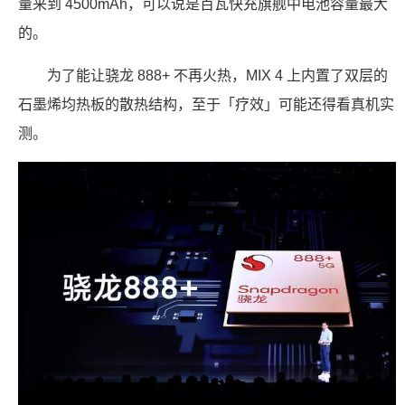
量来到 4500mAh，可以说是百瓦快充旗舰中电池容量最大
的。
为了能让骁龙 888+ 不再火热，MIX 4 上内置了双层的
石墨烯均热板的散热结构，至于「疗效」可能还得看真机实
测。