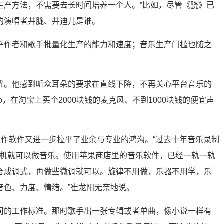
生产方法，不需要去长时间培养一个人。”比如，尽管《骁》已
的演唱者井胧、井迪儿是谁。
乎作者和歌手批量化生产的能力和速度；音乐生产门槛也随之
忧。他感到听众耳朵的要求在直线下降，不再关心平台音乐的
o，在淘宝上买个2000块钱的麦克风、不到1000块钱的便宜声
制作软件又进一步拉平了业余与专业的鸿沟。“过去十年音乐录制
手机就可以做音乐。使用苹果商店里的音乐软件，已经一轨一轨
合成调式，再做些微调就可以。旋律不用做，乐器不用学，乐
音色、力度、情绪。”崔龙阳无奈地说。
司的工作标准。那时歌手出一张专辑或者单曲，像小说一样有