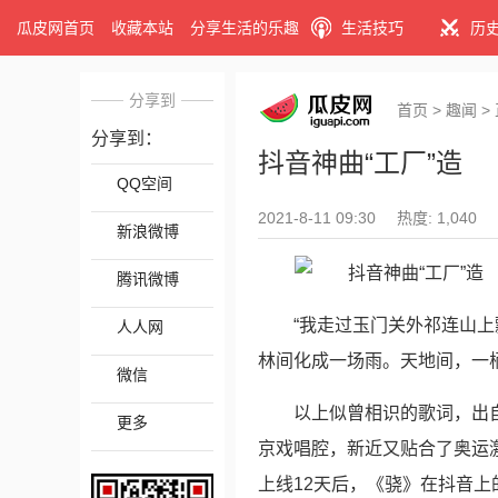
瓜皮网首页
收藏本站
分享生活的乐趣
生活技巧
历
分享到
首页
>
趣闻
>
分享到：
抖音神曲“工厂”造
QQ空间
2021-8-11 09:30
热度: 1,040
新浪微博
腾讯微博
“我走过玉门关外祁连山
人人网
林间化成一场雨。天地间，一
微信
以上似曾相识的歌词，出
更多
京戏唱腔，新近又贴合了奥运激
上线12天后，《骁》在抖音上