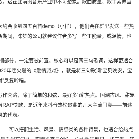
歌，这在此前的音乐产业中不可想象。歌曲质量、歌手素养当
大约会收到四五百首demo（小样），他们会在群里发送一些热
会期间，陈梦的公司就建议作者多写一些正能量，或温情，也
高潮部分，一定要被前置。核心可以是两三句歌词，这样更适合
2020年底火爆的《爱情派对》，就是将三句歌词“宝贝晚安，宝
对”反复吟唱。
写作套路，除了简单的和弦，最好多“蹭”热点。国潮古风、甜宠
者RAP快歌，是近年来抖音热榜歌曲的几大主流门类——前述
风的代表。
搭——可以搭配生活、风景、情感类的各种背景，也适合给热点