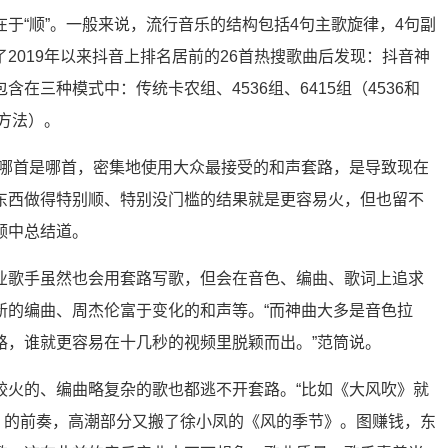
于“顺”。一般来说，流行音乐的结构包括4句主歌旋律，4句副
2019年以来抖音上排名居前的26首热搜歌曲后发现：抖音神
在三种模式中：传统卡农组、4536组、6415组（4536和
作方法）。
清哪首是哪首，密集地使用大众最接受的和声套路，是导致现在
东西做得特别顺、特别没门槛的结果就是更容易火，但也留不
频中总结道。
业歌手虽然也会用套路写歌，但会在音色、编曲、歌词上追求
新的编曲、周杰伦富于变化的和声等。“而神曲大多是音色拉
路，谁就更容易在十几秒的视频里脱颖而出。”范筒说。
较火的、编曲略复杂的歌也都逃不开套路。“比如《大风吹》就
Jean》的前奏，高潮部分又搬了徐小凤的《风的季节》。图赚钱，东