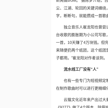
新闻做BGM。”据陈梦介绍
尘、江湖、轮回的关键词缠绕
字，断断句，就能攒成一首歌
独立音乐人崔龙阳也曾尝
台收歌的膨胀期为小公司写歌，
一首，10天赚了4万块钱。
来随便扔两个纸团，这个纸团里
子都用。”崔龙阳对作者谈到。
流水线工厂没有“人”
也有一些专门为短视频定
在制作歌曲时可以进行更精细
云猫文化近年来产出过大量
《9277》做了4个版本，除