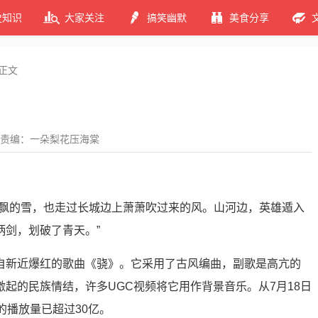
史知识
大家关注
搞笑幽默
美食分享
正文
责编：一朵梨花压海棠
上飘的雪，也走过长城边上萧萧吹过来的风。山河边，英雄遁入
柄剑，划破了青天。”
自新近爆红的歌曲《骁》。它采用了古风编曲，副歌是高亢的
起的民族情结，许多UGC视频将它用作背景音乐。从7月18日
的播放量已超过30亿。