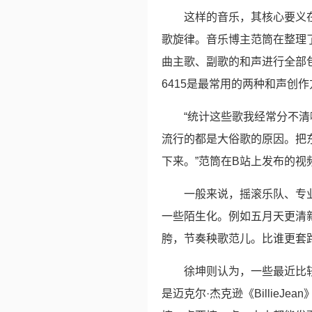
这样的音乐，其核心要义在
歌旋律。音乐博主范筒在整理了
曲主歌、副歌的和声进行全部包含
6415是最常用的两种和声创
“统计这些歌我经常分不
流行的都是大俗歌的原因。把
下来。”范筒在B站上发布的视
一般来说，摇滚乐队、专
一些陌生化。例如五月天更清
胯，节奏秧歌范儿。比谁更套
徐坤则认为，一些最近比
是迈克尔·杰克逊《Billie