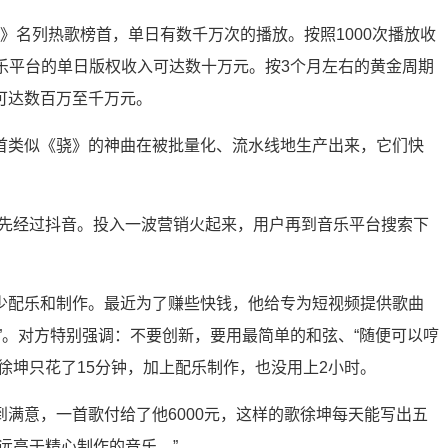
》名列热歌榜首，单日有数千万次的播放。按照1000次播放收
音乐平台的单日版权收入可达数十万元。按3个月左右的黄金周期
可达数百万至千万元。
首类似《骁》的神曲在被批量化、流水线地生产出来，它们快
须先经过抖音。投入一波营销火起来，用户再到音乐平台搜索下
少配乐和制作。最近为了赚些快钱，他给专为短视频提供歌曲
”。对方特别强调：不要创新，要用最简单的和弦、“随便可以哼
徐坤只花了15分钟，加上配乐制作，也没用上2小时。
满意，一首歌付给了他6000元，这样的歌徐坤每天能写出五
远高于精心制作的音乐。”