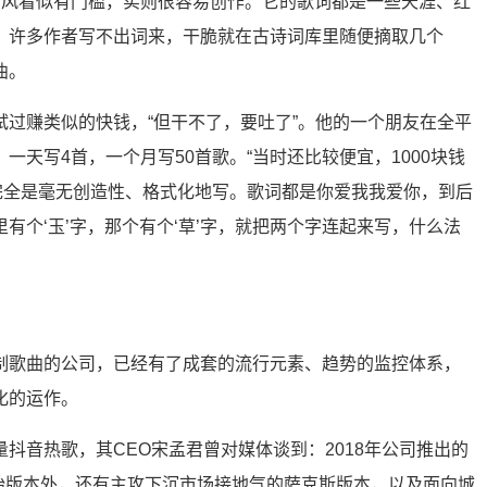
，古风看似有门槛，实则很容易创作。它的歌词都是一些天涯、红
，许多作者写不出词来，干脆就在古诗词库里随便摘取几个
曲。
试过赚类似的快钱，“但干不了，要吐了”。他的一个朋友在全平
一天写4首，一个月写50首歌。“当时还比较便宜，1000块钱
但完全是毫无创造性、格式化地写。歌词都是你爱我我爱你，到后
有个‘玉’字，那个有个‘草’字，就把两个字连起来写，什么法
制歌曲的公司，已经有了成套的流行元素、趋势的监控体系，
化的运作。
抖音热歌，其CEO宋孟君曾对媒体谈到：2018年公司推出的
原始版本外，还有主攻下沉市场接地气的萨克斯版本，以及面向城