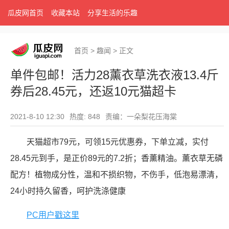
瓜皮网首页
收藏本站
分享生活的乐趣
首页
>
趣闻
>
正文
单件包邮！活力28薰衣草洗衣液13.4斤
券后28.45元，还返10元猫超卡
2021-8-10 12:30
热度: 848
责编：一朵梨花压海棠
天猫超市79元，可领15元优惠券，下单立减，实付
28.45元到手，是正价89元的7.2折；香薰精油。薰衣草无磷
配方！植物成分性，温和不损织物，不伤手，低泡易漂清，
24小时持久留香，呵护洗涤健康
PC用户戳这里