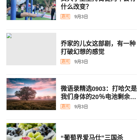
什么改变？
9月3日
趣闻
乔家的儿女这部剧，有一种
打破幻想的感觉
9月3日
趣闻
微语录精选0903：打哈欠是
我们身体的20％电池剩余警
告
9月3日
趣闻
“葡萄界爱马仕”三国杀