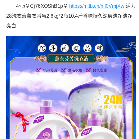
4👈￥Cj76XOShB1p￥
https://m.tb.cn/h.f0VmjXw
活力
28洗衣液薰衣香氛2.6kg*2瓶10.4斤香味持久深层洁净洁净
亮白