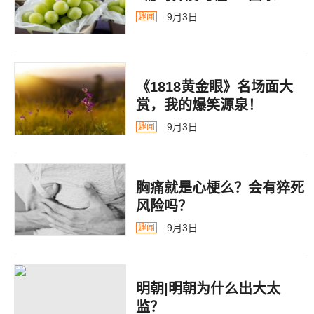
9月3日
趣闻
《1818黄金眼》名场面大
赏，我的爆笑源泉！
9月3日
趣闻
胸痛就是心梗么？会有猝死
风险吗？
9月3日
趣闻
明朝|明朝为什么出大太
监？ ​​​