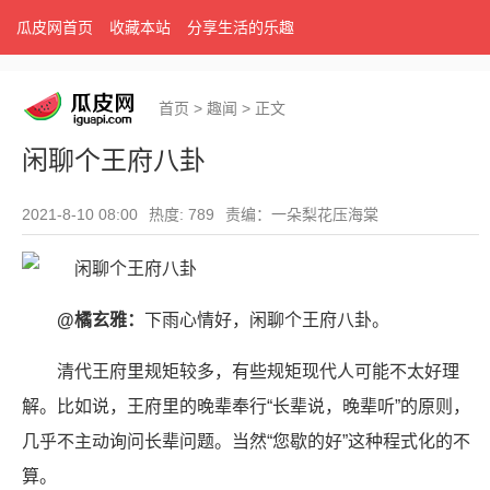
瓜皮网首页
收藏本站
分享生活的乐趣
首页
>
趣闻
>
正文
闲聊个王府八卦
2021-8-10 08:00
热度: 789
责编：一朵梨花压海棠
@橘玄雅：
下雨心情好，闲聊个王府八卦。
清代王府里规矩较多，有些规矩现代人可能不太好理
解。比如说，王府里的晚辈奉行“长辈说，晚辈听”的原则，
几乎不主动询问长辈问题。当然“您歇的好”这种程式化的不
算。