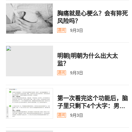
胸痛就是心梗么？会有猝死
风险吗？
9月3日
趣闻
明朝|明朝为什么出大太
监？ ​​​
9月3日
趣闻
第一次看完这个功能后，脑
子里只剩下4个大字：男德
银行
9月3日
趣闻