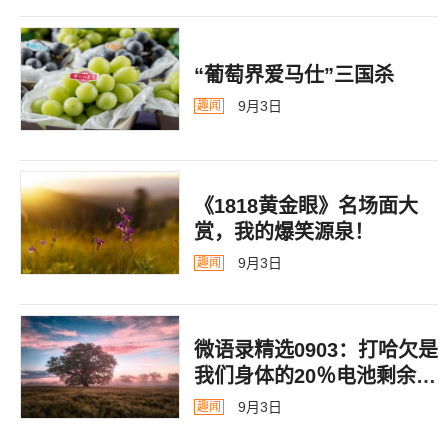
“葡萄界爱马仕”三国杀
9月3日
趣闻
《1818黄金眼》名场面大
赏，我的爆笑源泉！
9月3日
趣闻
微语录精选0903：打哈欠是
我们身体的20％电池剩余警
告
9月3日
趣闻