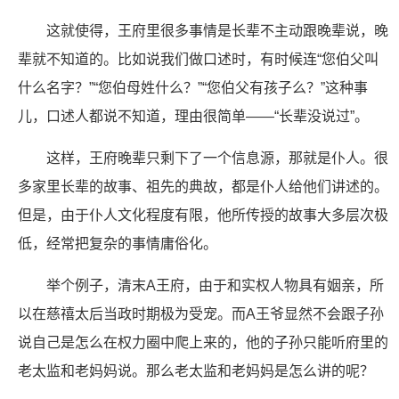
这就使得，王府里很多事情是长辈不主动跟晚辈说，晚
辈就不知道的。比如说我们做口述时，有时候连“您伯父叫
什么名字？”“您伯母姓什么？”“您伯父有孩子么？”这种事
儿，口述人都说不知道，理由很简单——“长辈没说过”。
这样，王府晚辈只剩下了一个信息源，那就是仆人。很
多家里长辈的故事、祖先的典故，都是仆人给他们讲述的。
但是，由于仆人文化程度有限，他所传授的故事大多层次极
低，经常把复杂的事情庸俗化。
举个例子，清末A王府，由于和实权人物具有姻亲，所
以在慈禧太后当政时期极为受宠。而A王爷显然不会跟子孙
说自己是怎么在权力圈中爬上来的，他的子孙只能听府里的
老太监和老妈妈说。那么老太监和老妈妈是怎么讲的呢？