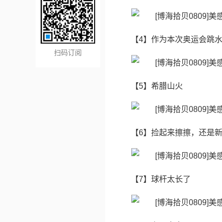
【4】作为本次奥运会跳
扫码订阅
【5】希腊山火
【6】​捡起来擦擦，还是
【7】球杆太长了