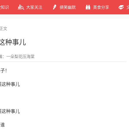
史知识
大家关注
搞笑幽默
美食分享
正文
感这种事儿
编：一朵梨花压海棠
妹子！
着谁