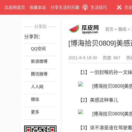
瓜皮网首页
收藏本站
分享生活的乐趣
生活技巧
历
分享到
首页
>
趣闻
>
分享到：
[博海拾贝0809]美
QQ空间
2021-8-9 18:30
热度: 867
责
新浪微博
【1】一剑封喉的孙一文
腾讯微博
人人网
微信
【2】美感这种事儿
更多
【3】说不清是谁在驾驶