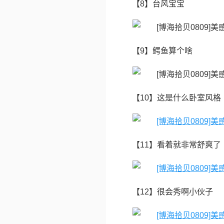
【8】台风宝宝
【9】鳄鱼算个啥
【10】这是什么卧室风格
【11】看着就非常舒爽了
【12】很会秀啊小伙子