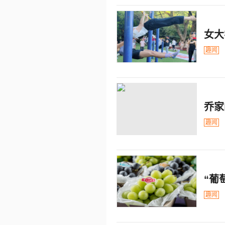
女大
趣闻
乔家
趣闻
“葡
趣闻