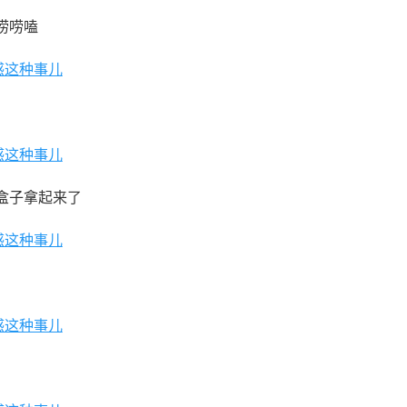
唠唠嗑
盒子拿起来了