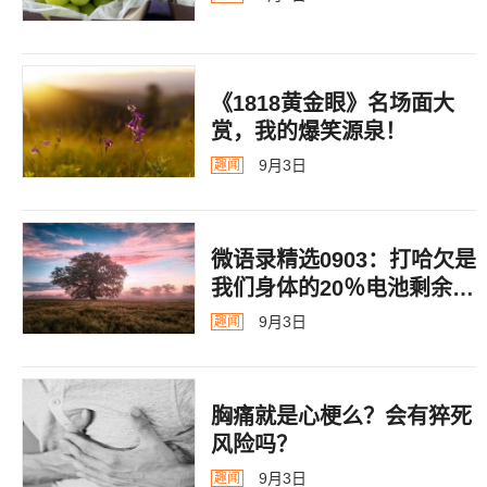
《1818黄金眼》名场面大
赏，我的爆笑源泉！
9月3日
趣闻
微语录精选0903：打哈欠是
我们身体的20％电池剩余警
告
9月3日
趣闻
胸痛就是心梗么？会有猝死
风险吗？
9月3日
趣闻