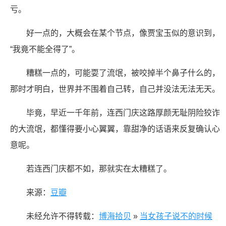
亏。
好一点的，大概会在某个节点，像贾宝玉似的意识到，
“我竟不能全得了”。
糟糕一点的，可能耍了流氓，被咬掉半个鼻子什么的，
那时才明白，世界并不围着自己转，自己并没法无法无天。
毕竟，早近一千年前，连西门庆这路厚颜无耻阴险狡诈
的大流氓，都懂得要小心翼翼，靠甜净的话语来反复确认心
意呢。
若连西门庆都不如，那就实在太糟糕了。
来源：
豆瓣
未经允许不得转载：
博海拾贝
»
当女孩子说不的时候