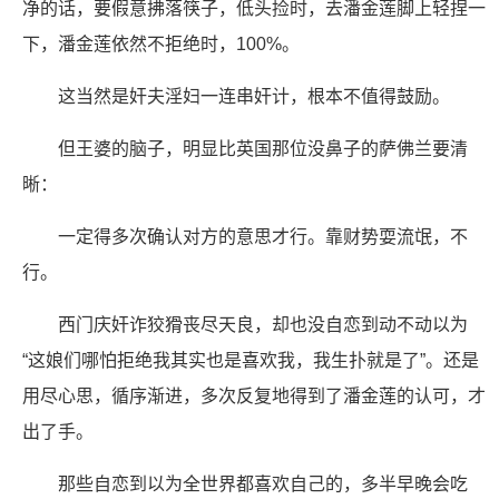
净的话，要假意拂落筷子，低头捡时，去潘金莲脚上轻捏一
下，潘金莲依然不拒绝时，100%。
这当然是奸夫淫妇一连串奸计，根本不值得鼓励。
但王婆的脑子，明显比英国那位没鼻子的萨佛兰要清
晰：
一定得多次确认对方的意思才行。靠财势耍流氓，不
行。
西门庆奸诈狡猾丧尽天良，却也没自恋到动不动以为
“这娘们哪怕拒绝我其实也是喜欢我，我生扑就是了”。还是
用尽心思，循序渐进，多次反复地得到了潘金莲的认可，才
出了手。
那些自恋到以为全世界都喜欢自己的，多半早晚会吃