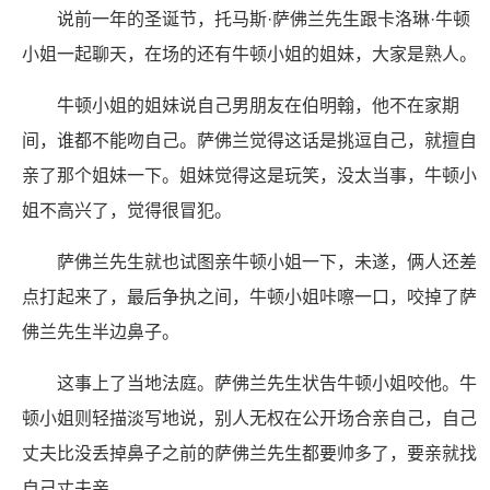
说前一年的圣诞节，托马斯·萨佛兰先生跟卡洛琳·牛顿
小姐一起聊天，在场的还有牛顿小姐的姐妹，大家是熟人。
牛顿小姐的姐妹说自己男朋友在伯明翰，他不在家期
间，谁都不能吻自己。萨佛兰觉得这话是挑逗自己，就擅自
亲了那个姐妹一下。姐妹觉得这是玩笑，没太当事，牛顿小
姐不高兴了，觉得很冒犯。
萨佛兰先生就也试图亲牛顿小姐一下，未遂，俩人还差
点打起来了，最后争执之间，牛顿小姐咔嚓一口，咬掉了萨
佛兰先生半边鼻子。
这事上了当地法庭。萨佛兰先生状告牛顿小姐咬他。牛
顿小姐则轻描淡写地说，别人无权在公开场合亲自己，自己
丈夫比没丢掉鼻子之前的萨佛兰先生都要帅多了，要亲就找
自己丈夫亲。