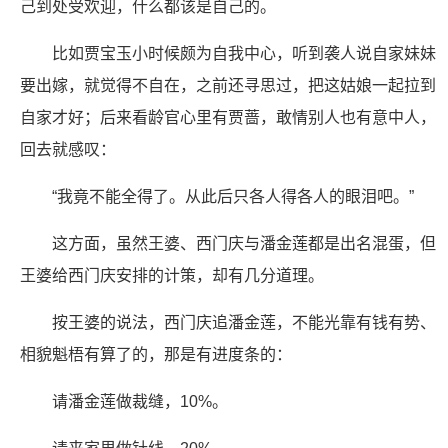
己到处受欢迎，什么都该是自己的。
比如贾宝玉小时候颇为自我中心，听到袭人说自家妹妹
要出嫁，就觉得不自在，之前还寻思过，把这姑娘一起拉到
自家才好；后来看龄官心里有贾蔷，敢情别人也有意中人，
回去就感叹：
“我竟不能全得了。从此后只各人得各人的眼泪吧。”
这方面，虽然王婆、西门庆与潘金莲都是出名混蛋，但
王婆给西门庆安排的计策，却有几分道理。
按王婆的说法，西门庆追潘金莲，不能光靠有钱有势、
相貌魁梧有算了的，那是有进度条的：
请潘金莲做裁缝，10%。