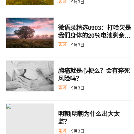
9月3日
趣闻
微语录精选0903：打哈欠是
我们身体的20％电池剩余警
告
9月3日
趣闻
胸痛就是心梗么？会有猝死
风险吗？
9月3日
趣闻
明朝|明朝为什么出大太
监？ ​​​
9月3日
趣闻