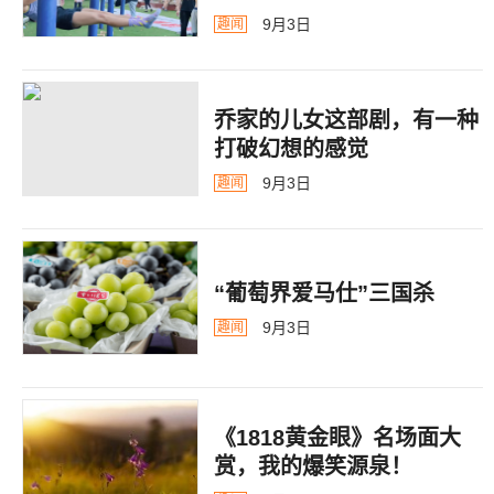
9月3日
趣闻
乔家的儿女这部剧，有一种
打破幻想的感觉
9月3日
趣闻
“葡萄界爱马仕”三国杀
9月3日
趣闻
《1818黄金眼》名场面大
赏，我的爆笑源泉！