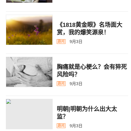
《1818黄金眼》名场面大
赏，我的爆笑源泉！
9月3日
趣闻
胸痛就是心梗么？会有猝死
风险吗？
9月3日
趣闻
明朝|明朝为什么出大太
监？ ​​​
9月3日
趣闻