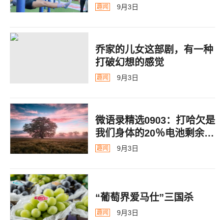
9月3日
趣闻
乔家的儿女这部剧，有一种
打破幻想的感觉
9月3日
趣闻
微语录精选0903：打哈欠是
我们身体的20％电池剩余警
告
9月3日
趣闻
“葡萄界爱马仕”三国杀
9月3日
趣闻