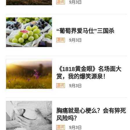
告
9月3日
趣闻
“葡萄界爱马仕”三国杀
9月3日
趣闻
《1818黄金眼》名场面大
赏，我的爆笑源泉！
9月3日
趣闻
胸痛就是心梗么？会有猝死
风险吗？
9月3日
趣闻