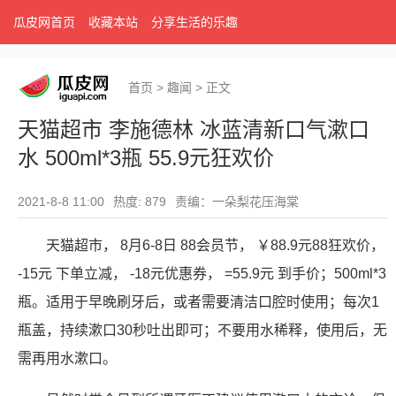
瓜皮网首页
收藏本站
分享生活的乐趣
首页
>
趣闻
>
正文
天猫超市 李施德林 冰蓝清新口气漱口
水 500ml*3瓶 55.9元狂欢价
2021-8-8 11:00
热度: 879
责编：一朵梨花压海棠
天猫超市， 8月6-8日 88会员节， ￥88.9元88狂欢价，
-15元 下单立减， -18元优惠券， =55.9元 到手价；500ml*3
瓶。适用于早晚刷牙后，或者需要清洁口腔时使用；每次1
瓶盖，持续漱口30秒吐出即可；不要用水稀释，使用后，无
需再用水漱口。