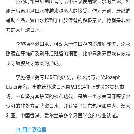
虽然时常会见到所谓牙医不建议使用漱口水的言论，但
刷牙后再用漱口水被越来越多人的接受，作为牙刷、牙线的
辅助产品，漱口水起到了口腔保健的积极意义，特别是非处
方的大厂漱口水。
李施德林漱口水，可深入清洁口腔内部难刷部位，杀灭
隐藏在牙缝间及刷牙后残留的细菌，比单靠刷牙更能有效减
少牙垢膜及牙龈炎的形成。
李施德林拥有125年的历史，它以消毒之父Joseph
Lister命名。李施德林漱口水自从1914年正式投放零售市
场，一直坚持其杀菌的核心功效，是第一个被美国牙医学会
认可的非处方品牌漱口水，并获得了其它包括加拿大、澳大
利亚、中国香港、爱尔兰等多个牙医学会的专业认证。
PC用户戳这里