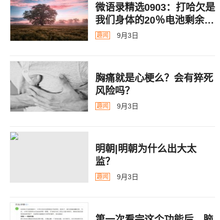
微语录精选0903：打哈欠是
我们身体的20％电池剩余警
告
9月3日
趣闻
胸痛就是心梗么？会有猝死
风险吗？
9月3日
趣闻
明朝|明朝为什么出大太
监？ ​​​
9月3日
趣闻
第一次看完这个功能后，脑