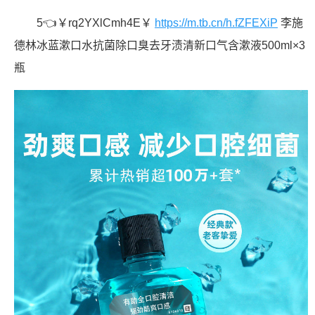
5👈￥rq2YXlCmh4E￥
https://m.tb.cn/h.fZFEXiP
李施
德林冰蓝漱口水抗菌除口臭去牙渍清新口气含漱液500ml×3
瓶