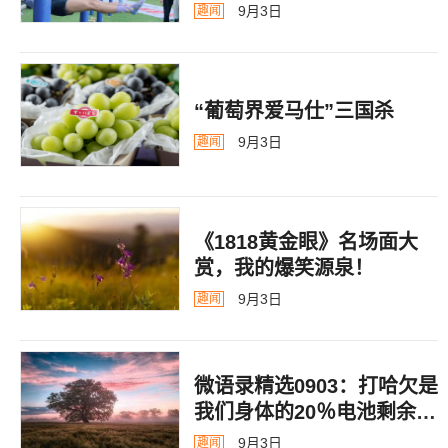
9月3日
趣闻
“葡萄界爱马仕”三国杀
9月3日
趣闻
《1818黄金眼》名场面大
赏，我的爆笑源泉！
9月3日
趣闻
微语录精选0903：打哈欠是
我们身体的20％电池剩余警
告
9月3日
趣闻