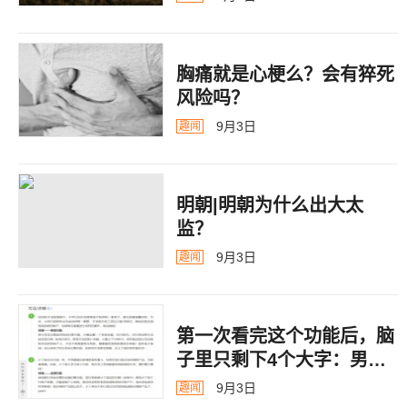
胸痛就是心梗么？会有猝死
风险吗？
9月3日
趣闻
明朝|明朝为什么出大太
监？ ​​​
9月3日
趣闻
第一次看完这个功能后，脑
子里只剩下4个大字：男德
银行
9月3日
趣闻