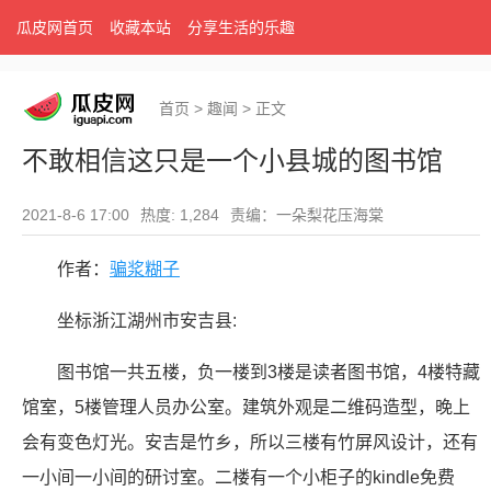
瓜皮网首页
收藏本站
分享生活的乐趣
首页
>
趣闻
>
正文
不敢相信这只是一个小县城的图书馆
2021-8-6 17:00
热度: 1,284
责编：一朵梨花压海棠
作者：
骗浆糊子
坐标浙江湖州市安吉县:
图书馆一共五楼，负一楼到3楼是读者图书馆，4楼特藏
馆室，5楼管理人员办公室。建筑外观是二维码造型，晚上
会有变色灯光。安吉是竹乡，所以三楼有竹屏风设计，还有
一小间一小间的研讨室。二楼有一个小柜子的kindle免费