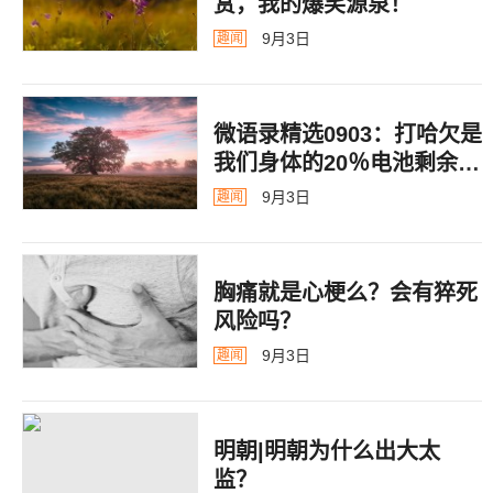
赏，我的爆笑源泉！
9月3日
趣闻
微语录精选0903：打哈欠是
我们身体的20％电池剩余警
告
9月3日
趣闻
胸痛就是心梗么？会有猝死
风险吗？
9月3日
趣闻
明朝|明朝为什么出大太
监？ ​​​