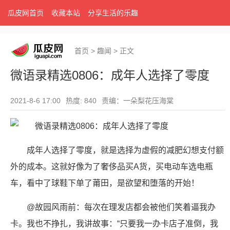
瓜皮网首页
收藏本站
分享生活的乐趣
首页
>
趣闻
>
正文
微语录精选0806：成年人选择了零度
2021-8-6 17:00
热度: 840
责编：一朵梨花压海棠
成年人选择了零度，就是选择为虚假的减肥幻想支付额
外的成本。这就好像为了奢侈品买A货，买电动车选电瓶
车，看中了球鞋下单了莆田，是欲望和堕落的开始！
@故园风雨前：每次在理发店都会被他们笑着逼我办
卡。我也不挣扎，我讲故事：“只要我一办卡店子准倒，我