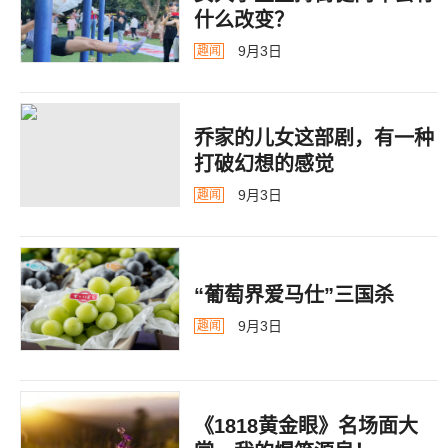
什么改变？
9月3日
趣闻
乔家的儿女这部剧，有一种
打破幻想的感觉
9月3日
趣闻
“葡萄界爱马仕”三国杀
9月3日
趣闻
《1818黄金眼》名场面大