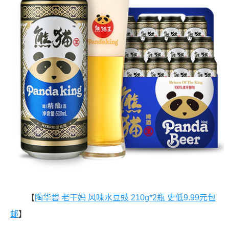
【
陶华碧 老干妈 风味水豆豉 210g*2瓶 史低9.99元包
邮
】