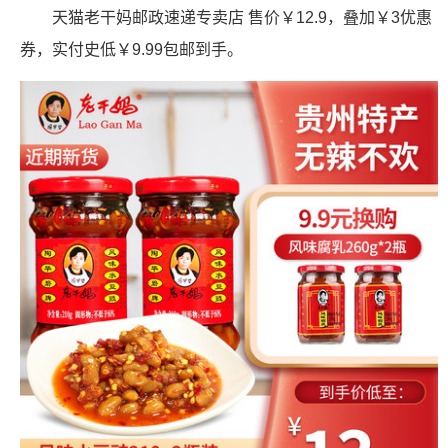
天猫老干妈邮政速递专卖店 售价￥12.9，叠加￥3优惠
券，实付史低￥9.99包邮到手。