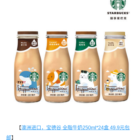
【
澳洲进口，宝德谷 全脂牛奶250ml*24盒 49.9元包
邮
】