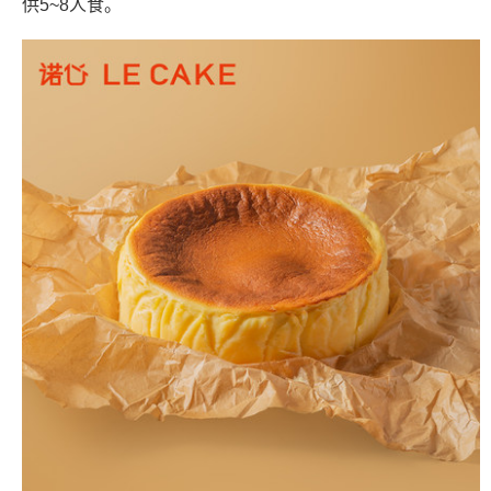
供5~8人食。