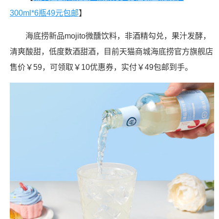
300ml*6瓶49元包邮
】
海底捞新品mojito微醺饮料，非酒精勾兑，果汁发酵，
清爽酸甜，低度数酒甜酒，目前天猫商城海底捞官方旗舰店
售价￥59，可领取￥10优惠券，实付￥49包邮到手。