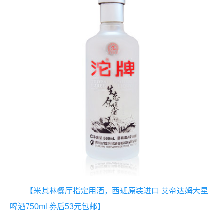
【米其林餐厅指定用酒，西班原装进口 艾帝达姆大星
啤酒750ml 券后53元包邮】