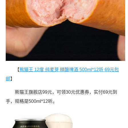
【
熊猫王 12度 纯麦芽 精酿啤酒 500ml*12听 69元包
邮
】
熊猫王旗舰店99元，可领30元优惠券，实付69元到
手，规格是500ml*12听。