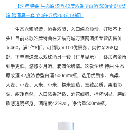
【沱牌 特曲 生态原浆酒 42度浓香型白酒 500ml*6瓶整
箱 赠酒具一套 立减+券后268元包邮】
生态六粮酿造，酒香浓醇，入口绵柔顺滑，好喝不上
头！目前这款沱牌特曲在天猫商城万酒网酒类专营店售价
￥460，满1件8折，可领取￥100优惠券，实付￥268包
邮，下单赠送双龙戏珠酒具一套（订单显示），叠加淘金币
到手更低。悠悠岁月酒、滴滴沱牌情。这款沱牌 特曲 生态
原浆酒 42度浓香型白酒 500ml*6瓶，选用优质水、高粱、
大麦、小麦、大米、小米、糯米酿造，窖藏品质，柔顺协
调，甜净自然，入口浓香舒适，酒花细腻，挂杯明显，磨砂
质感透明瓶身。酒精度42%vol，净含量500ml/瓶。