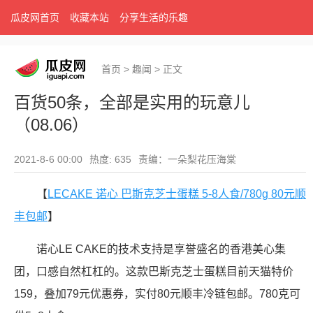
瓜皮网首页
收藏本站
分享生活的乐趣
首页
>
趣闻
>
正文
百货50条，全部是实用的玩意儿
（08.06）
2021-8-6 00:00
热度: 635
责编：一朵梨花压海棠
【
LECAKE 诺心 巴斯克芝士蛋糕 5-8人食/780g 80元顺
丰包邮
】
诺心LE CAKE的技术支持是享誉盛名的香港美心集
团，口感自然杠杠的。这款巴斯克芝士蛋糕目前天猫特价
159，叠加79元优惠券，实付80元顺丰冷链包邮。780克可