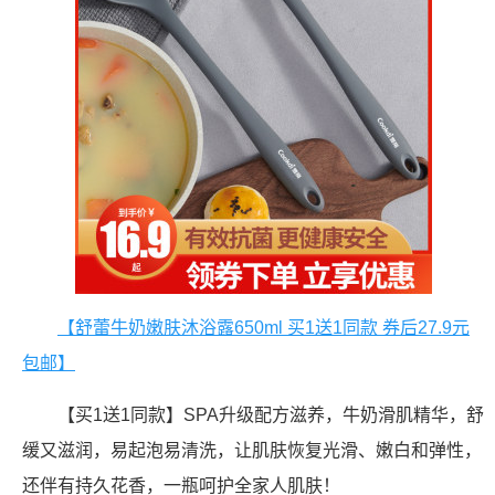
【舒蕾牛奶嫩肤沐浴露650ml 买1送1同款 券后27.9元
包邮】
【买1送1同款】SPA升级配方滋养，牛奶滑肌精华，舒
缓又滋润，易起泡易清洗，让肌肤恢复光滑、嫩白和弹性，
还伴有持久花香，一瓶呵护全家人肌肤！