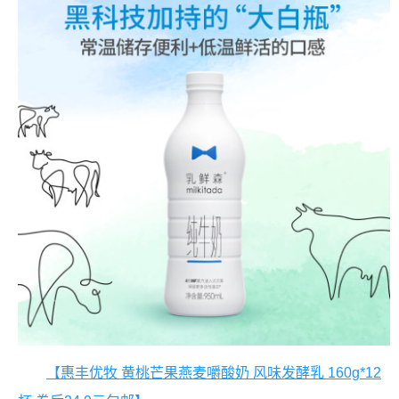
【惠丰优牧 黄桃芒果燕麦嚼酸奶 风味发酵乳 160g*12