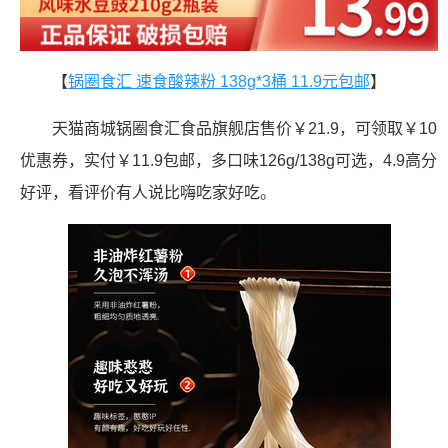
【
锅圈食汇 速食酸辣粉 138g*3桶 11.9元包邮
】
天猫商城锅圈食汇食品旗舰店售价￥21.9，可领取￥10
优惠券，实付￥11.9包邮，多口味126g/138g可选，4.9高分
好评，看评价有人说比嗨吃家好吃。