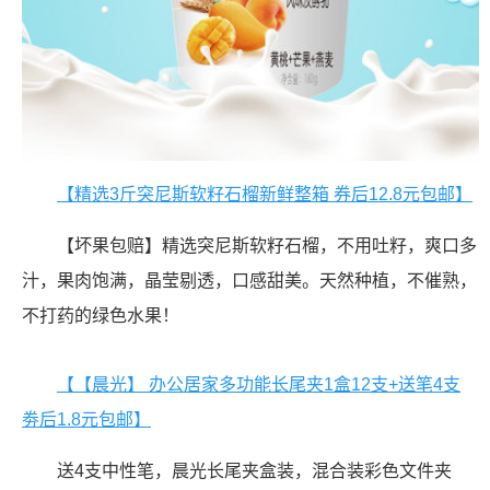
【精选3斤突尼斯软籽石榴新鲜整箱 券后12.8元包邮】
【坏果包赔】精选突尼斯软籽石榴，不用吐籽，爽口多
汁，果肉饱满，晶莹剔透，口感甜美。天然种植，不催熟，
不打药的绿色水果！
【【晨光】 办公居家多功能长尾夹1盒12支+送笔4支
劵后1.8元包邮】
送4支中性笔，晨光长尾夹盒装，混合装彩色文件夹