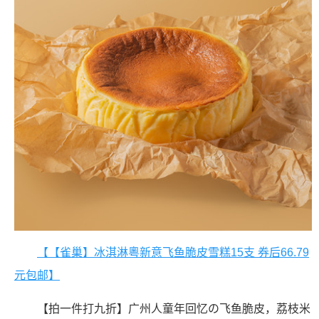
【【雀巢】冰淇淋粵新意飞鱼脆皮雪糕15支 券后66.79
元包邮】
【拍一件打九折】广州人童年回忆の飞鱼脆皮，荔枝米