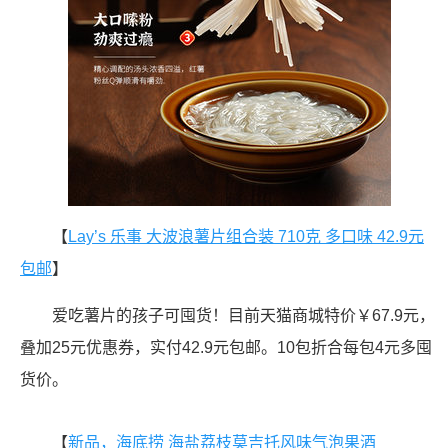
【
Lay’s 乐事 大波浪薯片组合装 710克 多口味 42.9元
包邮
】
爱吃薯片的孩子可囤货！目前天猫商城特价￥67.9元，
叠加25元优惠券，实付42.9元包邮。10包折合每包4元多囤
货价。
【
新品，海底捞 海盐荔枝莫吉托风味气泡果酒