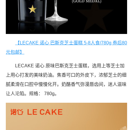
【LECAKE 诺心 巴斯克芝士蛋糕 5-8人食/780g 券后80
元包邮】
LECAKE 诺心 原味巴斯克芝士蛋糕，选用上等芝士加
上用心打发的美味奶油。焦香可口的外皮下，浓郁芝士的细
腻柔滑在口腔中慢慢化开。奶酪香气弥漫唇齿间，迷人滋味
让人沦陷。规格： 780g。