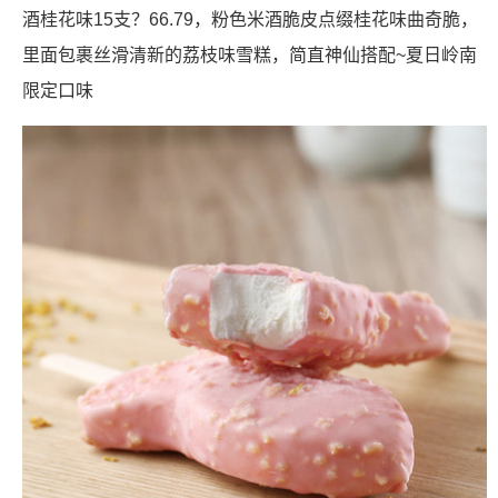
酒桂花味15支？66.79，粉色米酒脆皮点缀桂花味曲奇脆，
里面包裹丝滑清新的荔枝味雪糕，简直神仙搭配~夏日岭南
限定口味