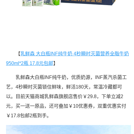
【
乳鲜森 大白瓶INF纯牛奶 4秒瞬时灭菌营养全脂牛奶
950ml*2瓶 17.8元包邮
】
乳鲜森大白瓶INF纯牛奶，优质奶源，INF蒸汽杀菌工
艺，4秒瞬时灭菌锁住鲜味，鲜活180天，常温冷藏都可
以。目前天猫商城乳鲜森旗舰店售价￥29.8，下单立减2
元，买一送一原品，还可叠加￥10优惠券，双重优惠实付
￥17.8包邮2瓶到手。