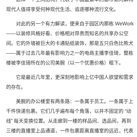
现代人值得享受何种现代生活、追逐哪种流行文化。
对此的另一个有力解读，便来自于园区内那栋 WeWork
——以装修风格好看、价格相对昂贵而知名的共享办公空
间。它的外墙被巨大的卡通贴纸装饰，那是五只白色比熊犬
——属于过去几年最有影响力之一的电商主播李佳琦，整栋
楼被李佳琦所在的公司美腕（以一个优惠价格）租下。
它是最近几年里，更深刻地影响上亿中国人欲望和需求
的存在。
美腕的办公楼里有两条路：一条属于员工。一条属于上
千件快递包裹。它们几乎遍布每个角落，以并不固定的 “动
线” 每天变换位置。从走廊到一楼的样品间、选品间，再到
三楼的直播室上品通道，一件包裹距离直播室的远近，代表