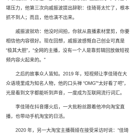
堪压力，他第三次向戚振波提出辞职：佳琦哥太忙了，根本
抓不到人；而且，他也演不出来。
戚振波就劝：他没时间拍，你就从直播素材里剪，你要
相信他内容很好。现在回想，戚振波感慨自己创业可真是
“极其大胆”，“全网的主播，没有一个人是靠剪辑回放做短视
频内容火起来的。”
之后的故事众人皆知。2019 年，短视频让李佳琦在大
众语境里成为知名人物，他的口头禅 “OMG”“太好看了吧”，
光是看到文字都能听到声音，一度成为互联网流行词汇。
李佳琦在抖音爆火后，一大批粉丝跟着他冲向淘宝直
播，也带动手机淘宝的日活。
2020 年，另一大淘宝主播薇娅在接受采访时说：“佳琦