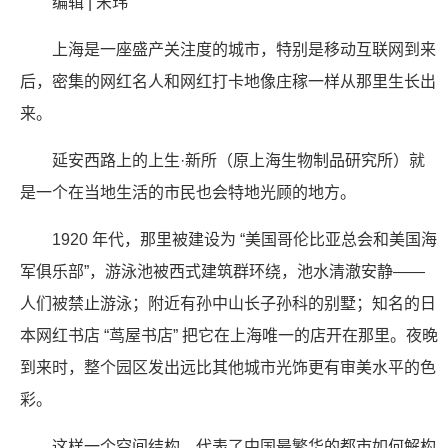
编辑 | 宋玮
上海是一座盛产关注度的城市，特别是移动互联网到来
后，密集的网红名人和网红打卡地像庄稼一样从那里生长出
来。
延安西路上的上生·新所（原上海生物制品研究所）就
是一个在当地生活的市民也会特地光顾的地方。
1920 年代，那里被建设为 “美国哥伦比亚总会和美国海
军俱乐部”，游泳池被西式建筑群环绕，池水清澈安静——
人们被禁止游泳；附近有孙中山长子孙科的别墅；知名的日
本网红书店 “茑屋书店” 把它在上海唯一的店开在那里。夜晚
到来时，整个园区发出远比其他城市光饰更有审美水平的色
彩。
这样一个空间结构，代表了中国最繁华的都市如何解构