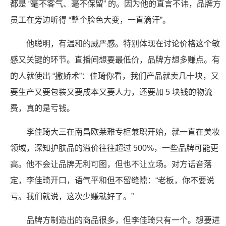
都是 “毫不客气、毫不保留” 的。因为他的直言不讳，品牌方
员工在旁边听得 “整个脸色大变，一直滴汗”。
他聪明，有温和的威严感。特别体现在讨论价格这个敏
感又关键的环节。直播间想要最低价，品牌方想多赚点。有
的人就使出 “撒娇术”：佳琦你看，我们产品就卖几十块，又
要生产又要包装又要成本又要人力，还要加 5 块钱的物流
费，真的是亏钱。
李佳琦大三在南昌欧莱雅专柜兼职开始，就一直在美妆
领域，深知护肤品的溢价往往超过 500%，一些品牌可能更
高。他不会让品牌无利可图，但也不让立场。对方话音落
定，李佳琦开口，语气平和但不留缝隙：“老板，你不要说
亏。我们就说，这次少赚就好了。”
品牌方制造出的商品很多，但李佳琦只有一个。想要进