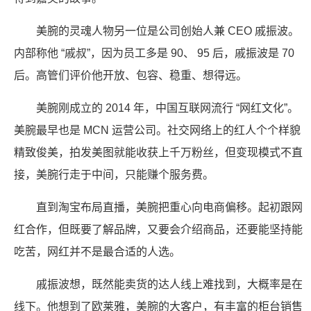
美腕的灵魂人物另一位是公司创始人兼 CEO 戚振波。
内部称他 “戚叔”，因为员工多是 90、 95 后，戚振波是 70
后。高管们评价他开放、包容、稳重、想得远。
美腕刚成立的 2014 年，中国互联网流行 “网红文化”。
美腕最早也是 MCN 运营公司。社交网络上的红人个个样貌
精致俊美，拍发美图就能收获上千万粉丝，但变现模式不直
接，美腕行走于中间，只能赚个服务费。
直到淘宝布局直播，美腕把重心向电商偏移。起初跟网
红合作，但既要了解品牌，又要会介绍商品，还要能坚持能
吃苦，网红并不是最合适的人选。
戚振波想，既然能卖货的达人线上难找到，大概率是在
线下。他想到了欧莱雅，美腕的大客户，有丰富的柜台销售