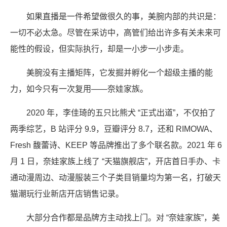
如果直播是一件希望做很久的事，美腕内部的共识是：
一切不必太急。尽管在采访中，高管们给出许多有关未来可
能性的假设，但实际执行，却是一小步一小步走。
美腕没有主播矩阵，它发掘并孵化一个超级主播的能
力，如今只有一次复用——奈娃家族。
2020 年，李佳琦的五只比熊犬 “正式出道”，不仅拍了
两季综艺，B 站评分 9.9，豆瓣评分 8.7，还和 RIMOWA、
Fresh 馥蕾诗、KEEP 等品牌推出了多个联名款。2021 年 6
月 1 日，奈娃家族上线了 “天猫旗舰店”，开店首日手办、卡
通动漫周边、动漫服装三个子类目销量均为第一名，打破天
猫潮玩行业新店开店销售记录。
大部分合作都是品牌方主动找上门。对 “奈娃家族”，美