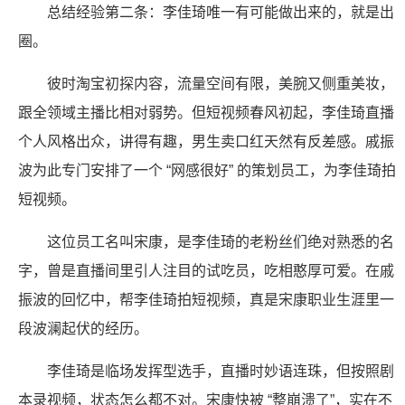
总结经验第二条：李佳琦唯一有可能做出来的，就是出
圈。
彼时淘宝初探内容，流量空间有限，美腕又侧重美妆，
跟全领域主播比相对弱势。但短视频春风初起，李佳琦直播
个人风格出众，讲得有趣，男生卖口红天然有反差感。戚振
波为此专门安排了一个 “网感很好” 的策划员工，为李佳琦拍
短视频。
这位员工名叫宋康，是李佳琦的老粉丝们绝对熟悉的名
字，曾是直播间里引人注目的试吃员，吃相憨厚可爱。在戚
振波的回忆中，帮李佳琦拍短视频，真是宋康职业生涯里一
段波澜起伏的经历。
李佳琦是临场发挥型选手，直播时妙语连珠，但按照剧
本录视频，状态怎么都不对。宋康快被 “整崩溃了”，实在不