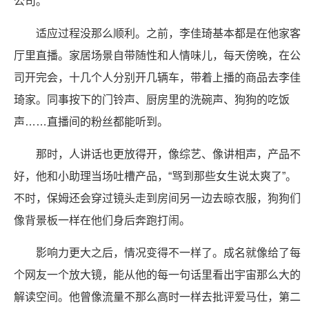
公司。
适应过程没那么顺利。之前，李佳琦基本都是在他家客
厅里直播。家居场景自带随性和人情味儿，每天傍晚，在公
司开完会，十几个人分别开几辆车，带着上播的商品去李佳
琦家。同事按下的门铃声、厨房里的洗碗声、狗狗的吃饭
声……直播间的粉丝都能听到。
那时，人讲话也更放得开，像综艺、像讲相声，产品不
好，他和小助理当场吐槽产品，“骂到那些女生说太爽了”。
不时，保姆还会穿过镜头走到房间另一边去晾衣服，狗狗们
像背景板一样在他们身后奔跑打闹。
影响力更大之后，情况变得不一样了。成名就像给了每
个网友一个放大镜，能从他的每一句话里看出宇宙那么大的
解读空间。他曾像流量不那么高时一样去批评爱马仕，第二