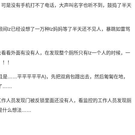
妈，可是没有手机打不了电话，大声叫名字也听不到，鼓捣了半天
间lz已经设想了一万种lz妈妈等了半天还不见人，暴跳如雷骂
去看看外面有没有人，在发现整个厕所只有lz一个人的时候，一
！！！
而且是……平平平平平A)，先把双肩包蹭出去，然后匍匐在地，
了……
的工作人员发现门被反锁里面还没有人，看监控的工作人员发现厕
是什么想法……