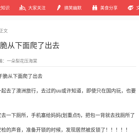
史知识
大家关注
搞笑幽默
美食分享
正文
脆从下面爬了出去
编：一朵梨花压海棠
一起去了澳洲旅行，去过的uu或许知道，即使只在国内玩，也要
定去一下厕所，手机塞给妈妈(划重点❗)，把包一背就去找厕所了
始安检的声音，准备开锁的时候，发现居然被反锁了！！！！！