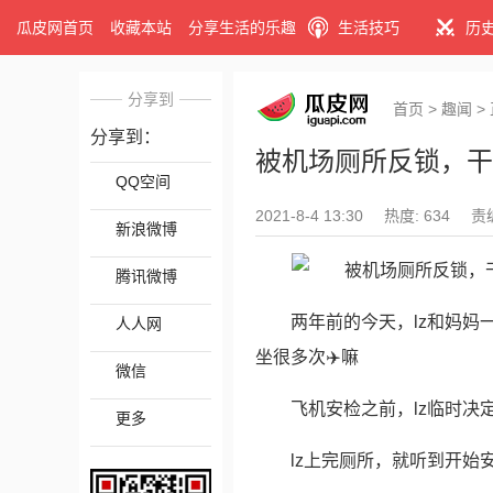
瓜皮网首页
收藏本站
分享生活的乐趣
生活技巧
历
分享到
首页
>
趣闻
>
分享到：
被机场厕所反锁，干
QQ空间
2021-8-4 13:30
热度: 634
责
新浪微博
腾讯微博
两年前的今天，lz和妈妈
人人网
坐很多次✈️嘛
微信
飞机安检之前，lz临时决
更多
lz上完厕所，就听到开