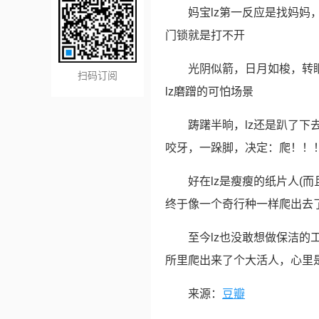
妈宝lz第一反应是找妈
门锁就是打不开
光阴似箭，日月如梭，转眼
扫码订阅
lz磨蹭的可怕场景
踌躇半晌，lz还是趴了下
咬牙，一跺脚，决定：爬！！
好在lz是瘦瘦的纸片人(
终于像一个奇行种一样爬出去
至今lz也没敢想做保洁
所里爬出来了个大活人，心里
来源：
豆瓣