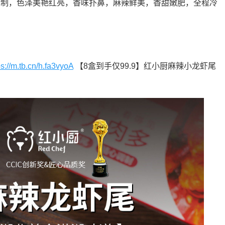
现制，色泽美艳红亮，香味扑鼻，麻辣鲜美，香甜嫩肥，全程冷
ps://m.tb.cn/h.fa3vyoA
【8盒到手仅99.9】红小厨麻辣小龙虾尾