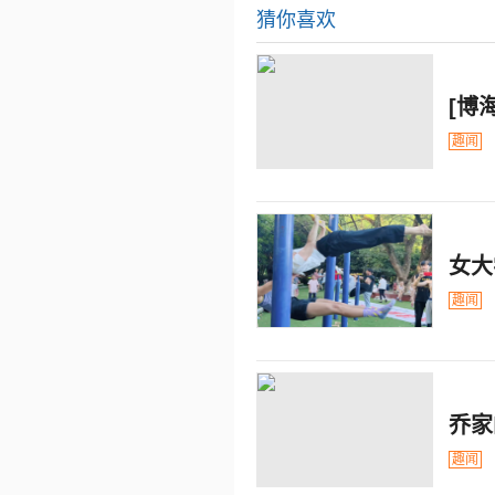
猜你喜欢
[博
趣闻
女大
趣闻
乔家
趣闻