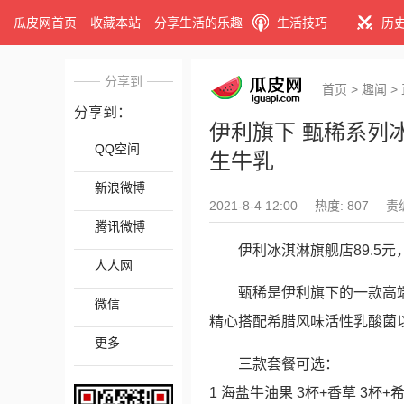
瓜皮网首页
收藏本站
分享生活的乐趣
生活技巧
历
分享到
首页
>
趣闻
>
分享到：
伊利旗下 甄稀系列冰激
QQ空间
生牛乳
新浪微博
2021-8-4 12:00
热度: 807
责
腾讯微博
伊利冰淇淋旗舰店89.5元
人人网
甄稀是伊利旗下的一款高
微信
精心搭配希腊风味活性乳酸菌
更多
三款套餐可选：
1 海盐牛油果 3杯+香草 3杯+