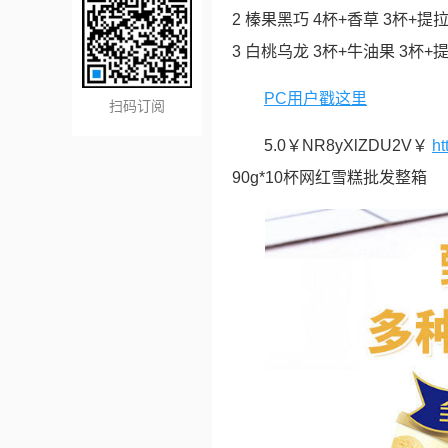
2 榛果黑巧 4杯+香草 3杯+提
3 白桃乌龙 3杯+牛油果 3杯+
PC用户戳这里
扫码订阅
5.0￥NR8yXlZDU2V￥
ht
90g*10杯网红雪糕批发整箱