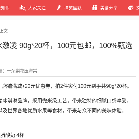
史知识
大家关注
搞笑幽默
美食分享
正文
凌 90g*20杯，100元包邮，100%甄选
编：一朵梨花压海棠
，店铺满减+20元优惠券，拍2件实付100元到手共90g*20杯。
端冰淇淋品牌，采用微米级工艺，带来独特的细腻口感享受，
以及世界各地优质水果等食材，带来与众不同的美味体验。
希腊酸奶 4杯