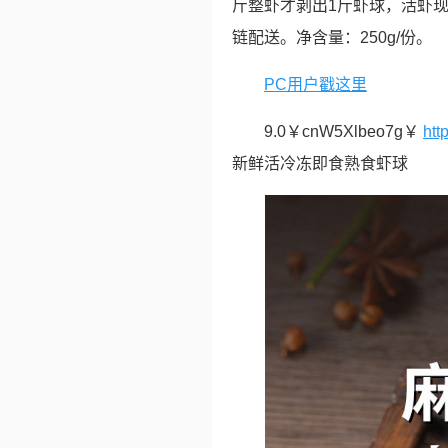
斤整虾才剥出1斤虾球，活虾
链配送。净含量：250g/份。
PC用户戳这里
9.0￥cnW5Xlbeo7g￥
htt
新鲜活冷冻即食熟食虾球