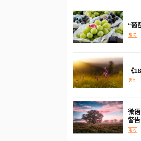
“葡
趣闻
《1
趣闻
微语
警告
趣闻