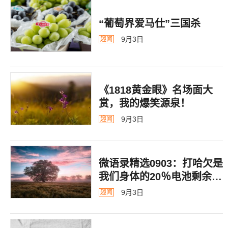
“葡萄界爱马仕”三国杀
9月3日
趣闻
《1818黄金眼》名场面大
赏，我的爆笑源泉！
9月3日
趣闻
微语录精选0903：打哈欠是
我们身体的20％电池剩余警
告
9月3日
趣闻