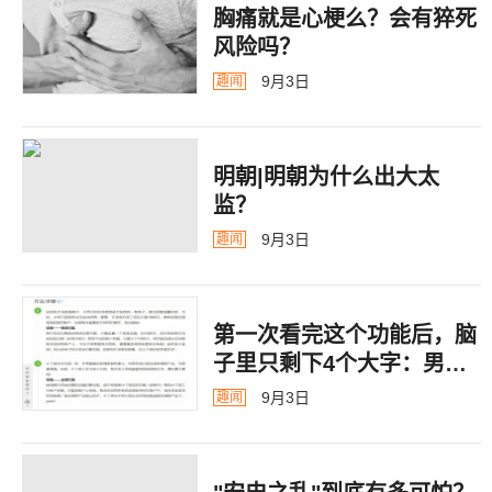
胸痛就是心梗么？会有猝死
风险吗？
9月3日
趣闻
明朝|明朝为什么出大太
监？ ​​​
9月3日
趣闻
第一次看完这个功能后，脑
子里只剩下4个大字：男德
银行
9月3日
趣闻