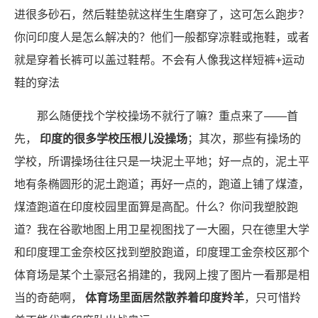
进很多砂石，然后鞋垫就这样生生磨穿了，这可怎么跑步？
你问印度人是怎么解决的？他们一般都穿凉鞋或拖鞋，或者
就是穿着长裤可以盖过鞋帮。不会有人像我这样短裤+运动
鞋的穿法
那么随便找个学校操场不就行了嘛？重点来了——首
先，
印度的很多学校压根儿没操场
；其次，那些有操场的
学校，所谓操场往往只是一块泥土平地；好一点的，泥土平
地有条椭圆形的泥土跑道；再好一点的，跑道上铺了煤渣，
煤渣跑道在印度校园里面算是高配。什么？你问我塑胶跑
道？我在谷歌地图上用卫星视图找了一大圈，只在德里大学
和印度理工金奈校区找到塑胶跑道，印度理工金奈校区那个
体育场是某个土豪冠名捐建的，我网上搜了图片一看那是相
当的奇葩啊，
体育场里面居然散养着印度羚羊
，只可惜羚