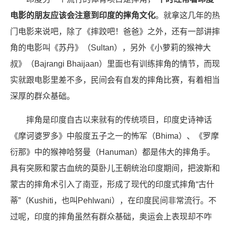
电影的朋友应该会注意到印度的摔角文化
。就拿这几年的热
门电影来说吧，除了《摔跤吧！爸爸》之外，还有一部讲摔
角的电影叫《苏丹》（Sultan），另外《小萝莉的猴神大
叔》（Bajrangi Bhaijaan）里面也有训练摔角的情节，而现
实就跟电影里差不多，民间会有自发的摔角比赛，有着相当
深厚的群众基础。
摔角是印度自古以来就有的传统项目，印度史诗神话
《摩诃婆罗多》中般度五子之一的怖军（Bhima）、《罗摩
衍那》中的猴神哈努曼（Hanuman）都是伟大的摔角手。
具有突厥和蒙古血统的莫卧儿王朝统治印度期间，把波斯和
蒙古的摔角术引入了南亚，形成了现代的印度式摔角“古什
蒂”（Kushiti，也叫Pehlwani），在印度民间非常流行。不
过呢，印度的摔角虽然有群众基础，奥运会上表现却不咋