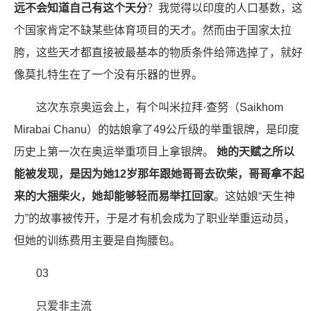
远不会知道自己有这个天分
？我觉得以印度的人口基数，这
个国家肯定不缺某些体育项目的天才。然而由于国家太拉
胯，这些天才都直接被最基本的物质条件给筛选掉了，就好
像莫扎特生在了一个没有乐器的世界。
这次东京奥运会上，有个叫米拉拜·查努（Saikhom
Mirabai Chanu）的姑娘拿了49公斤级的举重银牌，是印度
历史上第一次在奥运举重项目上拿银牌。
她的天赋之所以
能被发现，是因为她12岁那年跟她哥哥去砍柴，哥哥拿不起
来的大捆柴火，她却能够轻而易举扛回家
。这姑娘“天生神
力”的故事被传开，于是才有机会成为了职业举重运动员，
但她的训练费用主要是自掏腰包。
03
只爱非主流