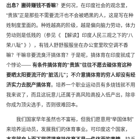
出息？搬砖赚钱不香嘛
？更何况，在印度社会的观念里，
“贵族”正是那些不需要流汗也不会被晒黑的人，这是写在种
姓制度里面的。种姓越高的阶级，越是偏向脑力劳动，体力
劳动则是低贱的（参见《 【解读】印度人民三观之下的“八
荣八耻” 》），有钱人舒舒服服坐在办公室里吹空调不香
嘛？干嘛非要流臭汗搞体育？于是呢，搞体育在印度就成了
个悖论——
有条件搞体育的“贵族”往往不愿去碰体育这种
要晒太阳要流汗的“脏活儿”；不介意搞体育的穷人却没有经
济实力去脱产搞体育
。培养一个职业运动员有多烧钱就不用
我来说了，而且这玩意儿还属于高风险高投入低产出，除非
你成为顶尖选手，否则很难回本。
我们国家早年虽然也不富裕，但我们愿意用“举国体制”
来培养运动员，发展我们的体育事业。可印度这个国家，