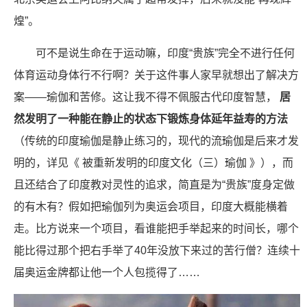
煌”。
可不是说生命在于运动嘛，印度“贵族”完全不进行任何
体育运动身体行不行啊？关于这件事人家早就想出了解决方
案——瑜伽和苦修。这让我不得不佩服古代印度智慧，
居
然发明了一种能在静止的状态下锻炼身体延年益寿的方法
（传统的印度瑜伽是静止练习的，现代的流瑜伽是后来才发
明的，详见《 被重新发明的印度文化（三）瑜伽 》），而
且还结合了印度教对灵性的追求，简直是为“贵族”度身定做
的有木有？假如把瑜伽列为奥运会项目，印度大概能横着
走。比方说来一个项目，看谁能把手举起来的时间长，哪个
能比得过那个把右手举了40年没放下来过的苦行僧？连续十
届奥运金牌都让他一个人包揽得了……