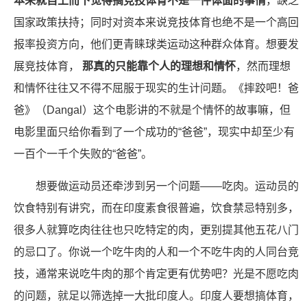
本来就自上而下觉得搞竞技体育不是一件体面的事情
，缺乏
国家政策扶持；同时对资本来说竞技体育也绝不是一个高回
报率投资方向，他们更青睐球类运动这种群众体育。想要发
展竞技体育，
那真的只能靠个人的理想和情怀
，然而理想
和情怀往往又不得不屈服于现实的生计问题。《摔跤吧！爸
爸》（Dangal）这个电影讲的不就是个情怀的故事嘛，但
电影里面只给你看到了一个成功的“爸爸”，现实中却至少有
一百个一千个失败的“爸爸”。
想要做运动员还牵涉到另一个问题——吃肉。运动员的
饮食特别有讲究，而在印度素食很普遍，饮食禁忌特别多，
很多人就算吃肉往往也只吃特定的肉，更别提其他五花八门
的忌口了。你说一个吃牛肉的人和一个不吃牛肉的人同台竞
技，通常来说吃牛肉的那个肯定更有优势吧？光是不愿吃肉
的问题，就足以筛选掉一大批印度人。印度人要想搞体育，