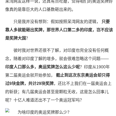
呆湾网友这样一说，还真有点吃瘪，觉得咱们的奥运奖牌好
像真的是靠巨大的人口基数砸出来的。
只是我并没有想到：假如按照呆湾网友的逻辑，
只要
靠人多就能砸出奖牌，那世界人口第二多的印度，岂不应该
是奖牌大国
？
彼时我对世界还很不了解，对印度也完全没有任何概
念，随着对印度了解的增多，就会很难忽略这个问题——
印度人口那么多，奥运奖牌怎么这么少呢
？印度从1900年
第二届奥运会就开始参加，
截止到这次东京奥运会却只得
过9块金牌，共计29块奖牌
，还比不上我们在一届奥运会上
的斩获；有几届奥运会甚至是颗粒无收，这是怎么回事儿
呢？十亿人难道还出不了一个奥运冠军吗？