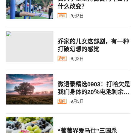
什么改变？
9月3日
趣闻
乔家的儿女这部剧，有一种
打破幻想的感觉
9月3日
趣闻
微语录精选0903：打哈欠是
我们身体的20％电池剩余警
告
9月3日
趣闻
“葡萄界爱马仕”三国杀