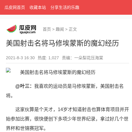
瓜皮网首页
收藏本站
分享生活的乐趣
首页
>
趣闻
>
正文
美国射击名将马修埃蒙斯的魔幻经历
2021-8-3 16:30
热度: 1,027
责编：一朵梨花压海棠
@叶三：
我喜欢的运动员是马修埃蒙斯，美国射击名
将。
这家伙算是个天才，14岁才知道射击也算体育项目并开
始参加比赛，很快便创下多项少年世界纪录，拿过好几个世
界杯和世锦赛冠军。