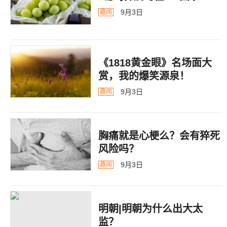
9月3日
趣闻
《1818黄金眼》名场面大
赏，我的爆笑源泉！
9月3日
趣闻
胸痛就是心梗么？会有猝死
风险吗？
9月3日
趣闻
明朝|明朝为什么出大太
监？ ​​​