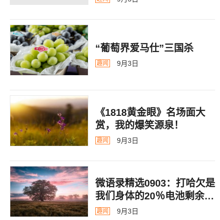
“葡萄界爱马仕”三国杀
9月3日
趣闻
《1818黄金眼》名场面大
赏，我的爆笑源泉！
9月3日
趣闻
微语录精选0903：打哈欠是
我们身体的20％电池剩余警
告
9月3日
趣闻