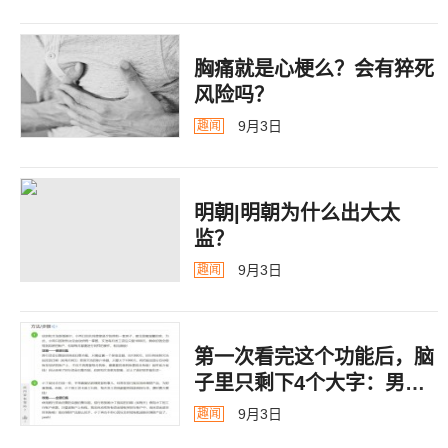
胸痛就是心梗么？会有猝死
风险吗？
9月3日
趣闻
明朝|明朝为什么出大太
监？ ​​​
9月3日
趣闻
第一次看完这个功能后，脑
子里只剩下4个大字：男德
银行
9月3日
趣闻