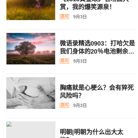
赏，我的爆笑源泉！
9月3日
趣闻
微语录精选0903：打哈欠是
我们身体的20％电池剩余警
告
9月3日
趣闻
胸痛就是心梗么？会有猝死
风险吗？
9月3日
趣闻
明朝|明朝为什么出大太