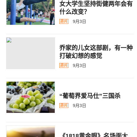
女大学生坚持街健两年会有
什么改变？
9月3日
趣闻
乔家的儿女这部剧，有一种
打破幻想的感觉
9月3日
趣闻
“葡萄界爱马仕”三国杀
9月3日
趣闻
《1818黄金眼》名场面大