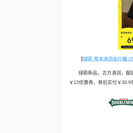
【
绿箭 草本清润含片糖 25
绿箭新品，古方清润，酸甜好
￥13优惠券，券后实付￥30.