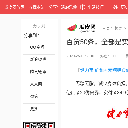
瓜皮网首页
收藏本站
分享生活的乐趣
生活技巧
历
分享到
首页
>
趣闻
>
分享到：
百货50条，全部是实
QQ空间
2021-8-1 22:00
热度: 1,071
新浪微博
【
健力宝 纤维+ 无糖膳食纤
腾讯微博
无糖无脂，减少身体负担，目
人人网
使用￥20优惠券，实付￥34.9
微信
更多