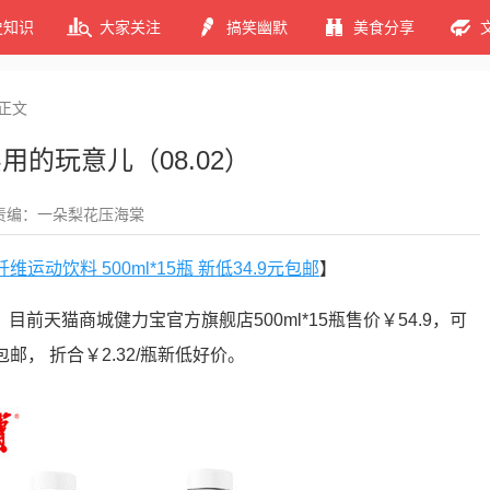
史知识
大家关注
搞笑幽默
美食分享
正文
用的玩意儿（08.02）
责编：一朵梨花压海棠
维运动饮料 500ml*15瓶 新低34.9元包邮
】
前天猫商城健力宝官方旗舰店500ml*15瓶售价￥54.9，可
包邮， 折合￥2.32/瓶新低好价。