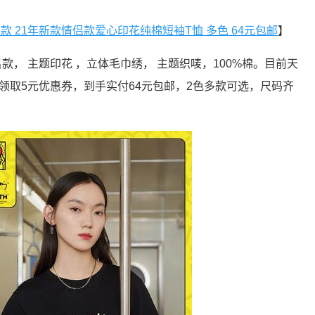
ing联名款 21年新款情侣款爱心印花纯棉短袖T恤 多色 64元包邮
】
名款， 主题印花 ，立体毛巾绣， 主题织唛，100%棉。目前天
，领取5元优惠券，到手实付64元包邮，2色多款可选，尺码齐