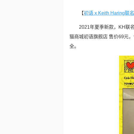
【
初语 x Keith Har
2021年夏季新款，KH联
猫商城初语旗舰店 售价69元
全。