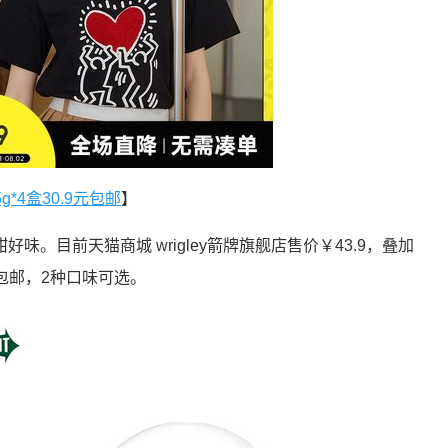
g*4盒30.9元包邮
】
味。目前天猫商城 wrigley箭牌旗舰店售价￥43.9，叠加
9包邮，2种口味可选。