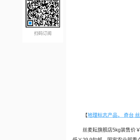
扫码订阅
【
地理标志产品， 奇台 丝
丝麦耘旗舰店5kg装售价
低￥29.9包邮，国家农业部