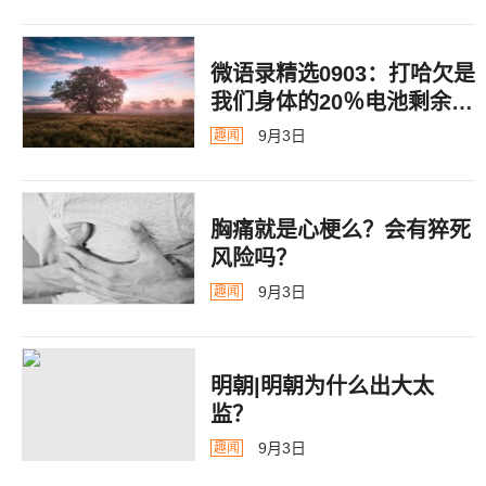
微语录精选0903：打哈欠是
我们身体的20％电池剩余警
告
9月3日
趣闻
胸痛就是心梗么？会有猝死
风险吗？
9月3日
趣闻
明朝|明朝为什么出大太
监？ ​​​
9月3日
趣闻