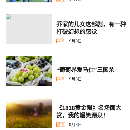
乔家的儿女这部剧，有一种
打破幻想的感觉
9月3日
趣闻
“葡萄界爱马仕”三国杀
9月3日
趣闻
《1818黄金眼》名场面大
赏，我的爆笑源泉！
9月3日
趣闻