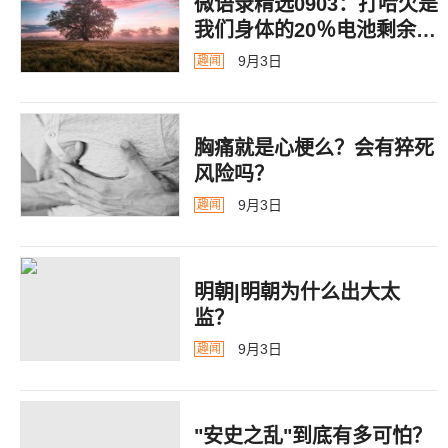
微语录精选0903：打哈欠是
我们身体的20％电池剩余警
告
9月3日
趣闻
胸痛就是心梗么？会有猝死
风险吗？
9月3日
趣闻
明朝|明朝为什么出大太
监？ ​​​
9月3日
趣闻
"安史之乱"到底有多可怕？