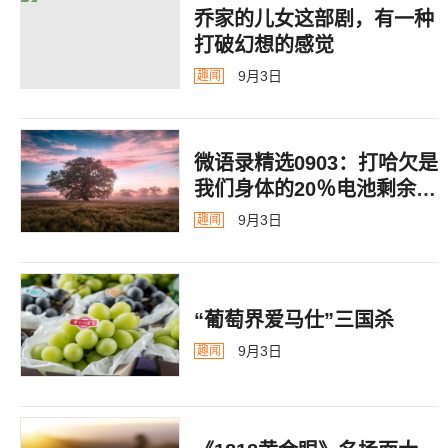
乔家的儿女这部剧，有一种
打破幻想的感觉
9月3日
趣闻
微语录精选0903：打哈欠是
我们身体的20％电池剩余警
告
9月3日
趣闻
“葡萄界爱马仕”三国杀
9月3日
趣闻