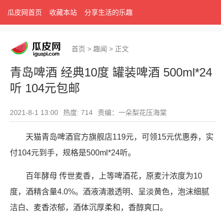
瓜皮网首页
收藏本站
分享生活的乐趣
首页
>
趣闻
>
正文
青岛啤酒 经典10度 罐装啤酒 500ml*24
听 104元包邮
2021-8-1 13:00
热度: 714
责编：一朵梨花压海棠
天猫青岛啤酒官方旗舰店119元，可领15元优惠券，实
付104元到手，规格是500ml*24听。
百年酵母 传世麦香，上等啤酒花，原麦汁浓度为10
度，酒精含量4.0%。酒液清澈透明、呈淡黄色，泡沫细腻
洁白、麦香浓郁，酒体沉厚柔和，香醇爽口。