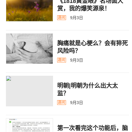
《1818黄金眼》名场面大
赏，我的爆笑源泉！
9月3日
趣闻
胸痛就是心梗么？会有猝死
风险吗？
9月3日
趣闻
明朝|明朝为什么出大太
监？ ​​​
9月3日
趣闻
第一次看完这个功能后，脑