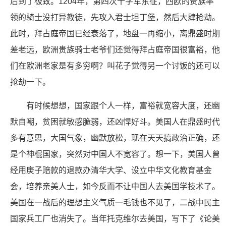
后到了极致。1204年，第四次十字军东征，西欧的贵族率
领的骑士没打异教徒，先攻入君士坦丁堡，然后大肆抢劫。
此时，拜占庭帝国已经衰落了，地盘一再缩小，离鼎盛时期
差老远，欧洲贵族骑士老爷们还觉得拜占庭帝国很富裕，他
们在欧洲老家是有多穷啊？叫花子觉得另一个讨饭的还可以
抢劫一下。
有时候想想，国家跟个人一样，富裕就宽容大度，还幽
默自嘲，贫困就敏感脆弱，还凶悍好斗。美国人在鼎盛时代
多有意思，大国气象，幽默放松，现在天天搞政治正确，还
是个神棍国家，突然对中国人不宽容了。想一下，美国人曾
经用庚子赔款的退款办清华大学、设立中华文化教育基金
会，培养亲美人士，如今反而不让中国人去美国学技术了。
美国在一战后的理想主义气质一毛钱也不见了，二战中民主
国家兵工厂也消失了。当年托克维尔去美国，写下了《论美