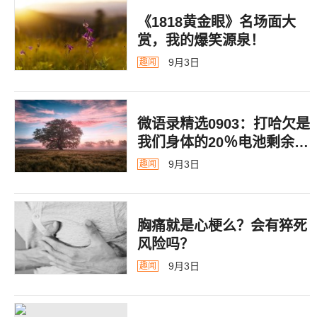
《1818黄金眼》名场面大
赏，我的爆笑源泉！
9月3日
趣闻
微语录精选0903：打哈欠是
我们身体的20％电池剩余警
告
9月3日
趣闻
胸痛就是心梗么？会有猝死
风险吗？
9月3日
趣闻