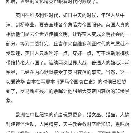
乱后，曾经的文化精英也跟着时代的颓废了。
英国在维多利亚时代，如日中天的时候，年轻人从牛
津、剑桥毕业，要去全球各个角落为帝国服务。英国人真的
相信他们是去全世界传播文明，让野蛮人变成文明社会的一
部分。等到二战打完，丘吉尔来自维多利亚时代的气质就不
受欢迎，英国人只想吃好一点，穿好一点，可不想勒紧裤腰
带维持老大帝国了。连续两次世界大战，普通人的雄心消耗
殆尽，已经在内心默默接受了英国衰落的事实。当然，这一
切爱德华·吉本在写那本《罗马帝国衰亡史》的时候已经想
到了，罗马断壁残垣的余晖让他想到大英帝国衰落的悲惨景
象。
欧洲在中世纪搞的荒唐玩意更多，猎女巫、猎猫，大搞
封建迷信活动，人民精穷，天主教会敛财垄断知识，愚昧落