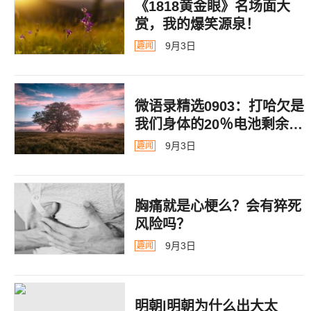
《1818黄金眼》名场面大
赏，我的爆笑源泉！
9月3日
趣闻
微语录精选0903：打哈欠是
我们身体的20％电池剩余警
告
9月3日
趣闻
胸痛就是心梗么？会有猝死
风险吗？
9月3日
趣闻
明朝|明朝为什么出大太