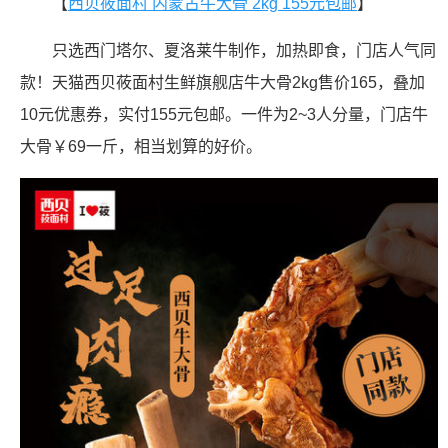
【
西贝莜面村 内蒙古牛大骨 2kg 155元包邮
】
只选西门塔尔、夏洛莱牛制作，加热即食，门店人气同
款！天猫西贝莜面村生鲜旗舰店牛大骨2kg售价165，叠加
10元优惠券，实付155元包邮。一件为2~3人分量，门店牛
大骨￥69一斤，相当划算的好价。