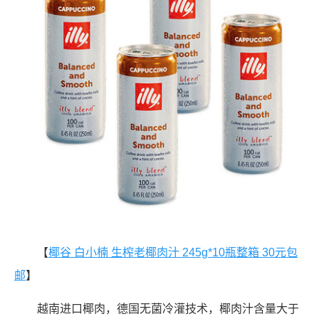
【
椰谷 白小楠 生榨老椰肉汁 245g*10瓶整箱 30元包
邮
】
越南进口椰肉，德国无菌冷灌技术，椰肉汁含量大于