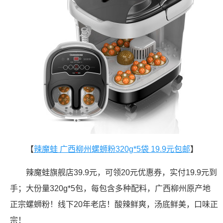
【
辣魔蛙 广西柳州螺蛳粉320g*5袋 19.9元包邮
】
辣魔蛙旗舰店39.9元，可领20元优惠券，实付19.9元到
手；大份量320g*5包，每包含多种配料，广西柳州原产地
正宗螺蛳粉！线下20年老店！酸辣鲜爽，汤底鲜美，口味正
宗！