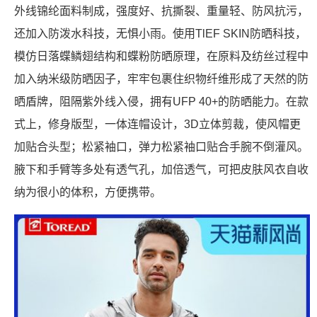
外线锦纶面料制成，强度好、抗撕裂、重量轻、防风抗污，
还加入防泼水科技，无惧小雨。使用TlEF SKIN防晒科技，
模仿日落蝶鳞翅结构和蝶粉防晒原理，在原料及纺丝过程中
加入纳米级防晒因子，牢牢包裹住织物纤维形成了天然的防
晒盾牌，阻隔紫外线入侵，拥有UFP 40+的防晒能力。在款
式上，修身版型，一体连帽设计，3D立体剪裁，使风帽更
加贴合头型；松紧袖口，弹力松紧袖口贴合手腕不倒灌风。
腋下和手臂等多处有透气孔，加倍透气，可把皮肤风衣自收
纳为很小的体积，方便携带。