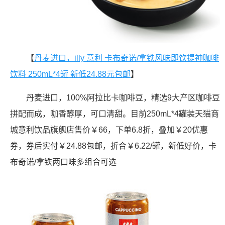
【
丹麦进口，illy 意利 卡布奇诺/拿铁风味即饮提神咖啡
饮料 250mL*4罐 新低24.88元包邮
】
丹麦进口，100%阿拉比卡咖啡豆，精选9大产区咖啡豆
拼配而成，咖香醇厚，可口清甜。目前250mL*4罐装天猫商
城意利饮品旗舰店售价￥66，下单6.8折，叠加￥20优惠
券，券后实付￥24.88包邮，折合￥6.22/罐，新低好价，卡
布奇诺/拿铁两口味多组合可选