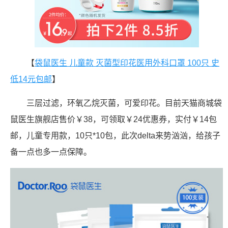
【
袋鼠医生 儿童款 灭菌型印花医用外科口罩 100只 史
低14元包邮
】
三层过滤，环氧乙烷灭菌，可爱印花。目前天猫商城袋
鼠医生旗舰店售价￥38，可领取￥24优惠券，实付￥14包
邮，儿童专用款，10只*10包，此次delta来势汹汹，给孩子
备一点也多一点保障。