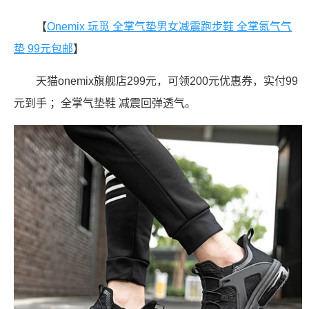
【
Onemix 玩觅 全掌气垫男女减震跑步鞋 全掌氮气气
垫 99元包邮
】
天猫onemix旗舰店299元，可领200元优惠券，实付99
元到手 ；全掌气垫鞋 减震回弹透气。