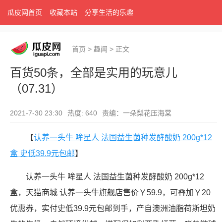
瓜皮网首页
收藏本站
分享生活的乐趣
首页
>
趣闻
>
正文
百货50条，全部是实用的玩意儿
（07.31）
2021-7-30 23:30
热度: 640
责编：一朵梨花压海棠
【
认养一头牛 哞星人 法国益生菌种发酵酸奶 200g*12
盒 史低39.9元包邮
】
认养一头牛 哞星人 法国益生菌种发酵酸奶 200g*12
盒，天猫商城 认养一头牛旗舰店售价￥59.9，可叠加￥20
优惠券，实付史低39.9元包邮到手，产自澳洲油脂荷斯坦奶