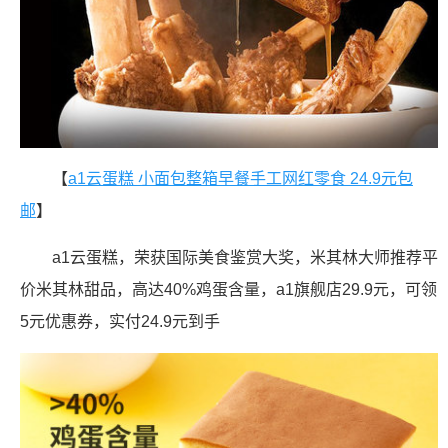
【
a1云蛋糕 小面包整箱早餐手工网红零食 24.9元包
邮
】
a1云蛋糕，荣获国际美食鉴赏大奖，米其林大师推荐平
价米其林甜品，高达40%鸡蛋含量，a1旗舰店29.9元，可领
5元优惠券，实付24.9元到手