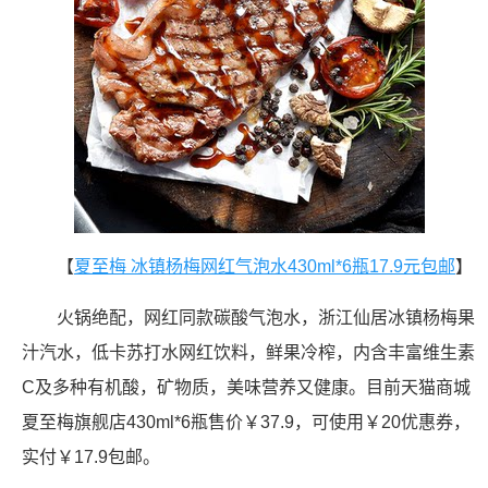
【
夏至梅 冰镇杨梅网红气泡水430ml*6瓶17.9元包邮
】
火锅绝配，网红同款碳酸气泡水，浙江仙居冰镇杨梅果
汁汽水，低卡苏打水网红饮料，鲜果冷榨，内含丰富维生素
C及多种有机酸，矿物质，美味营养又健康。目前天猫商城
夏至梅旗舰店430ml*6瓶售价￥37.9，可使用￥20优惠券，
实付￥17.9包邮。