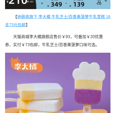
【
钟薛高旗下 李大橘 牛乳芝士/百香果菠萝牛乳雪糕 16
支73元包邮
】
天猫商城李大橘旗舰店售价￥93，可叠加￥20优惠
券，实付￥73包邮，牛乳芝士/百香果菠萝口味可选。