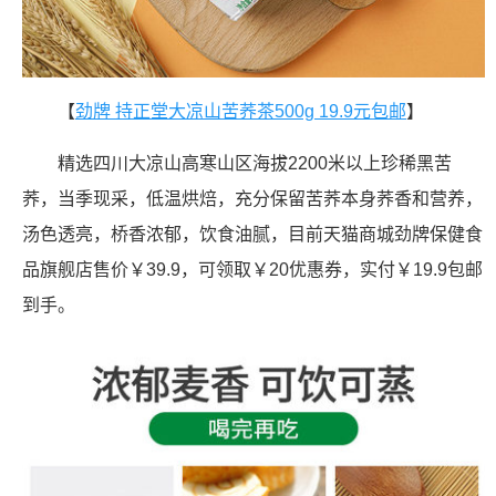
【
劲牌 持正堂大凉山苦荞茶500g 19.9元包邮
】
精选四川大凉山高寒山区海拔2200米以上珍稀黑苦
荞，当季现采，低温烘焙，充分保留苦荞本身荞香和营养，
汤色透亮，桥香浓郁，饮食油腻，目前天猫商城劲牌保健食
品旗舰店售价￥39.9，可领取￥20优惠券，实付￥19.9包邮
到手。