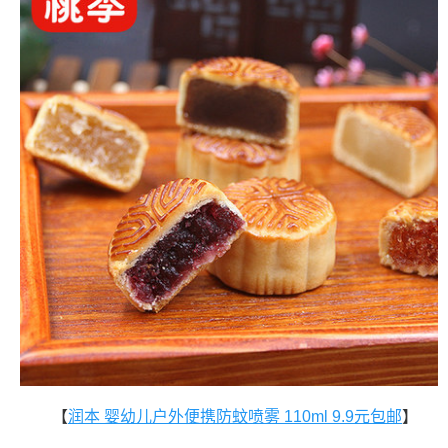
【
润本 婴幼儿户外便携防蚊喷雾 110ml 9.9元包邮
】