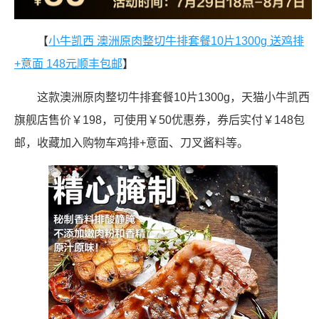
【
小牛凯西 澳洲原肉整切牛排套餐10片1300g 送鸡排
+意面 148元顺丰包邮
】
这款澳洲原肉整切牛排套餐10片1300g，天猫小牛凯西
旗舰店售价￥198，可使用￥50优惠券，券后实付￥148包
邮，收藏加入购物车鸡排+意面、刀叉酱料等。