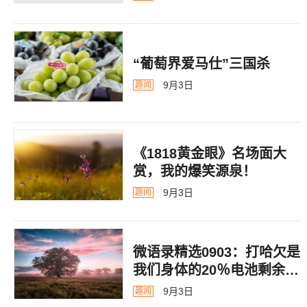
“葡萄界爱马仕”三国杀
9月3日
趣闻
《1818黄金眼》名场面大
赏，我的爆笑源泉！
9月3日
趣闻
微语录精选0903：打哈欠是
我们身体的20％电池剩余警
告
9月3日
趣闻