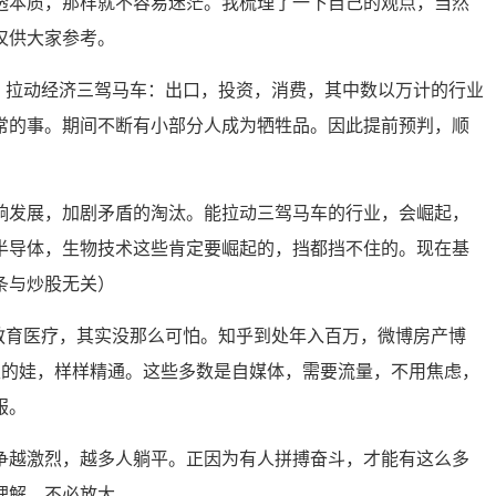
透本质，那样就不容易迷茫。我梳理了一下自己的观点，当然
仅供大家参考。
系，拉动经济三驾马车：出口，投资，消费，其中数以万计的行业
常的事。期间不断有小部分人成为牺牲品。因此提前预判，顺
响发展，加剧矛盾的淘汰。能拉动三驾马车的行业，会崛起，
半导体，生物技术这些肯定要崛起的，挡都挡不住的。现在基
条与炒股无关）
价教育医疗，其实没那么可怕。知乎到处年入百万，微博房产博
主的娃，样样精通。这些多数是自媒体，需要流量，不用焦虑，
服。
争越激烈，越多人躺平。正因为有人拼搏奋斗，才能有这么多
理解，不必放大。