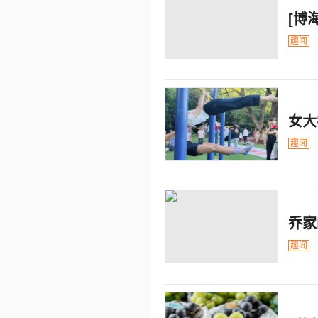
[博
趣闻
女大
趣闻
乔家
趣闻