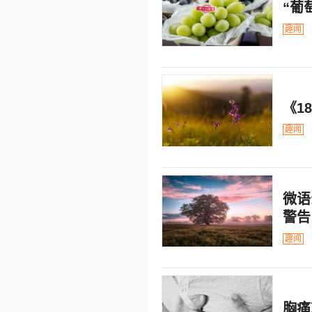
“葡
趣闻
《1
趣闻
微语
警告
趣闻
胸痛