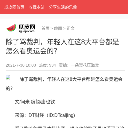
瓜皮网首页
收藏本站
分享生活的乐趣
首页
>
趣闻
>
正文
除了骂裁判，年轻人在这8大平台都是
怎么看奥运会的？
2021-7-30 10:00
热度: 934
责编：一朵梨花压海棠
文/阿米 编辑/唐也钦
来源：DT财经（ID:DTcaijing)