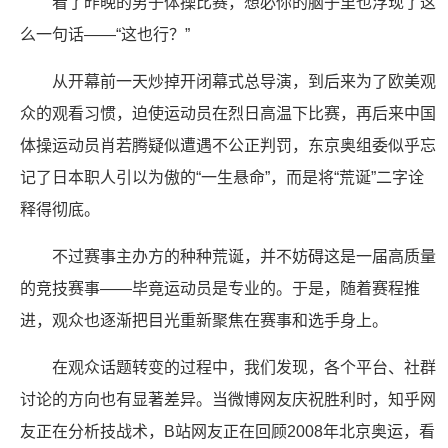
看了昨晚的男子体操比赛，想必你的脑子里也浮现了这
么一句话——“这也行？”
从开幕前一天炒掉开闭幕式总导演，到后来为了欧美观
众的观看习惯，迫使运动员在烈日高温下比赛，再后来中国
体操运动员肖若腾疑似遭遇不公正判罚，东京奥组委似乎忘
记了日本职人引以为傲的“一生悬命”，而是将“荒诞”二字诠
释得彻底。
不过赛事主办方的种种荒诞，并不妨碍这是一届高质量
的竞技赛事——毕竟运动员是专业的。于是，随着赛程推
进，观众也逐渐把目光重新聚焦在赛事和选手身上。
在观众话题转变的过程中，我们发现，各个平台、社群
讨论的方向也有显著差异。当微博网友庆祝胜利时，知乎网
友正在分析技战术，B站网友正在回顾2008年北京奥运，看