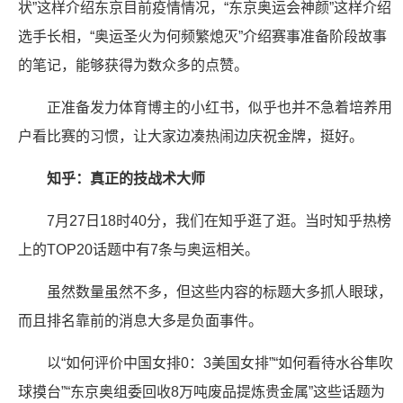
状”这样介绍东京目前疫情情况，“东京奥运会神颜”这样介绍
选手长相，“奥运圣火为何频繁熄灭”介绍赛事准备阶段故事
的笔记，能够获得为数众多的点赞。
正准备发力体育博主的小红书，似乎也并不急着培养用
户看比赛的习惯，让大家边凑热闹边庆祝金牌，挺好。
知乎：真正的技战术大师
7月27日18时40分，我们在知乎逛了逛。当时知乎热榜
上的TOP20话题中有7条与奥运相关。
虽然数量虽然不多，但这些内容的标题大多抓人眼球，
而且排名靠前的消息大多是负面事件。
以“如何评价中国女排0：3美国女排”“如何看待水谷隼吹
球摸台”“东京奥组委回收8万吨废品提炼贵金属”这些话题为