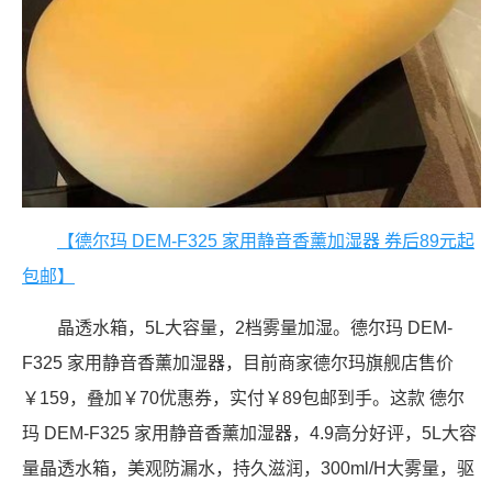
【德尔玛 DEM-F325 家用静音香薰加湿器 券后89元起
包邮】
晶透水箱，5L大容量，2档雾量加湿。德尔玛 DEM-
F325 家用静音香薰加湿器，目前商家德尔玛旗舰店售价
￥159，叠加￥70优惠券，实付￥89包邮到手。这款 德尔
玛 DEM-F325 家用静音香薰加湿器，4.9高分好评，5L大容
量晶透水箱，美观防漏水，持久滋润，300ml/H大雾量，驱