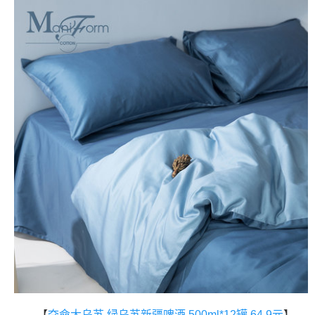
【
夺命大乌苏 绿乌苏新疆啤酒 500ml*12罐 64.9元
】