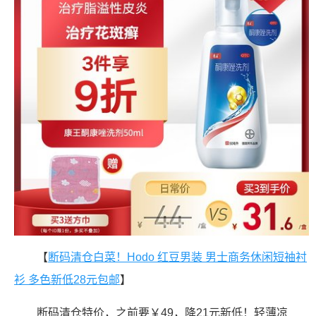
【
断码清仓白菜！Hodo 红豆男装 男士商务休闲短袖衬
衫 多色新低28元包邮
】
断码清仓特价，之前要￥49，降21元新低！轻薄凉