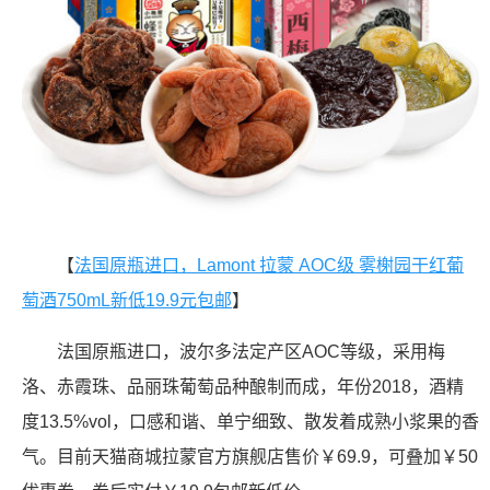
【
法国原瓶进口，Lamont 拉蒙 AOC级 雾榭园干红葡
萄酒750mL新低19.9元包邮
】
法国原瓶进口，波尔多法定产区AOC等级，采用梅
洛、赤霞珠、品丽珠葡萄品种酿制而成，年份2018，酒精
度13.5%vol，口感和谐、单宁细致、散发着成熟小浆果的香
气。目前天猫商城拉蒙官方旗舰店售价￥69.9，可叠加￥50