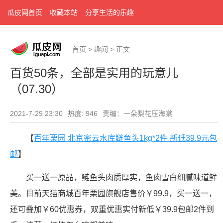
瓜皮网首页
收藏本站
分享生活的乐趣
首页
>
趣闻
>
正文
百货50条，全部是实用的玩意儿
（07.30）
2021-7-29 23:30
热度: 946
责编：一朵梨花压海棠
【
百年栗园 北京密云水库鲢鱼头1kg*2件 新低39.9元包
邮
】
买一送一原品，鲢鱼头肉质厚实，鱼肉雪白细腻味道鲜
美。目前天猫商城百年栗园旗舰店售价￥99.9，买一送一，
还可叠加￥60优惠券，双重优惠实付新低￥39.9包邮2件到