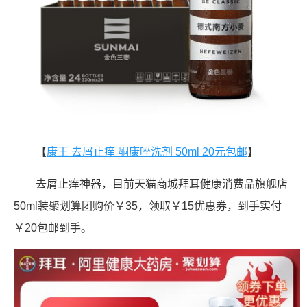
【
康王 去屑止痒 酮康唑洗剂 50ml 20元包邮
】
去屑止痒神器，目前天猫商城拜耳健康消费品旗舰店
50ml装聚划算团购价￥35，领取￥15优惠券，到手实付
￥20包邮到手。