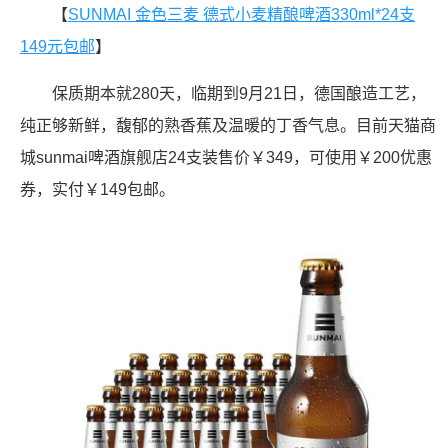
【
SUNMAI 金色三麦 德式小麦精酿啤酒330ml*24支
149元包邮
】
保质期本就280天，临期到9月21日，德国酿造工艺，
纯正够新鲜，馥郁的熟香蕉及温暖的丁香气息。目前天猫商
城sunmai啤酒旗舰店24支装售价￥349，可使用￥200优惠
券，实付￥149包邮。