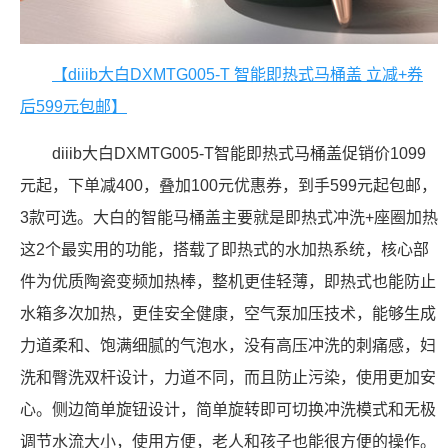
【diiib大白DXMTG005-T 智能即热式马桶盖 立减+券
后599元包邮】
diiib大白DXMTG005-T智能即热式马桶盖促销价1099
元起，下单减400，叠加100元优惠券，到手599元起包邮，
3款可选。大白的智能马桶盖主要就是即热式冲洗+座圈加热
这2个最实用的功能，搭载了即热式的水加热系统，核心部
件为优质陶瓷变频加热棒，整机更佳轻薄，即热式也能防止
水箱多次加热，更佳安全健康，空气泵加压技术，能够生成
力道柔和、饱满细腻的气泡水，没有高压冲洗的刺痛感，妇
洗和臀洗双杆设计，力道不同，而且防止污染，使用更加安
心。侧边简单旋钮设计，简单旋转即可切换冲洗模式和无极
调节水流大小，使用方便，老人和孩子也能很方便的操作。