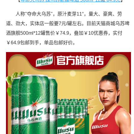
人称"夺命大乌苏"，原汁麦芽11°，量大、豪爽、劳
道、劲大，实体店一般要7元/罐左右。目前天猫商城乌苏啤
酒旗舰500ml*12罐售价￥74.9，叠加￥10优惠券，实付
￥64.9包邮到手，单品包邮好价。