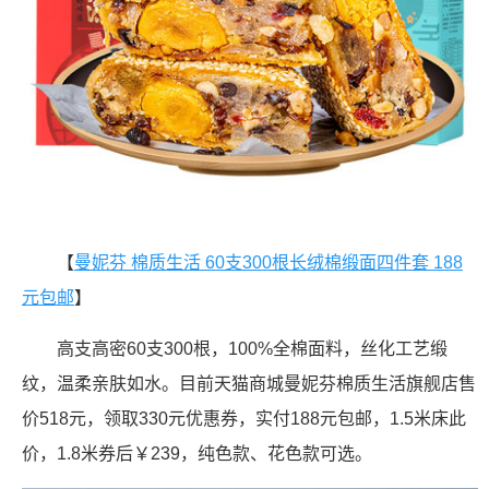
【
曼妮芬 棉质生活 60支300根长绒棉缎面四件套 188
元包邮
】
高支高密60支300根，100%全棉面料，丝化工艺缎
纹，温柔亲肤如水。目前天猫商城曼妮芬棉质生活旗舰店售
价518元，领取330元优惠券，实付188元包邮，1.5米床此
价，1.8米券后￥239，纯色款、花色款可选。