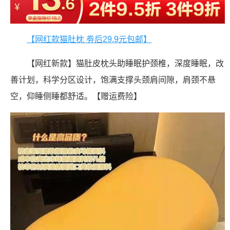
【网红款猫肚枕 劵后29.9元包邮】
【网红新款】猫肚皮枕头助睡眠护颈椎，深度睡眠，改
善计划，科学分区设计，饱满支撑头颈肩间隙，肩颈不悬
空，仰睡侧睡都舒适。【赠运费险】