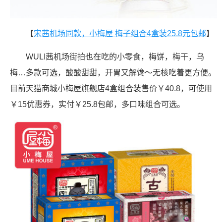
【
宋茜机场同款，小梅屋 梅子组合4盒装25.8元包邮
】
WULI茜机场街拍也在吃的小零食，梅饼，梅干，乌
梅…多款可选，酸酸甜甜，开胃又解馋～无核吃着更方便。
目前天猫商城小梅屋旗舰店4盒组合装售价￥40.8，可使用
￥15优惠券，实付￥25.8包邮，多口味组合可选。