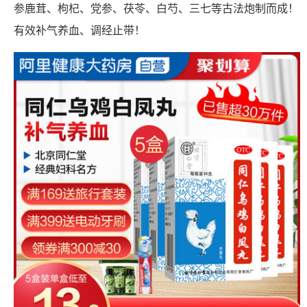
参鹿茸、枸杞、党参、茯苓、白芍、三七等古法炮制而成！
有效补气养血、调经止带！