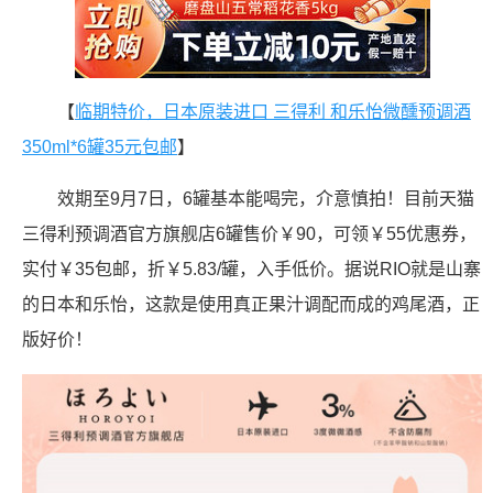
【
临期特价，日本原装进口 三得利 和乐怡微醺预调酒
350ml*6罐35元包邮
】
效期至9月7日，6罐基本能喝完，介意慎拍！目前天猫
三得利预调酒官方旗舰店6罐售价￥90，可领￥55优惠券，
实付￥35包邮，折￥5.83/罐，入手低价。据说RIO就是山寨
的日本和乐怡，这款是使用真正果汁调配而成的鸡尾酒，正
版好价！