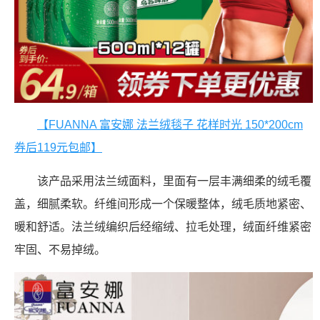
【FUANNA 富安娜 法兰绒毯子 花样时光 150*200cm
券后119元包邮】
该产品采用法兰绒面料，里面有一层丰满细柔的绒毛覆
盖，细腻柔软。纤维间形成一个保暖整体，绒毛质地紧密、
暖和舒适。法兰绒编织后经缩绒、拉毛处理，绒面纤维紧密
牢固、不易掉绒。