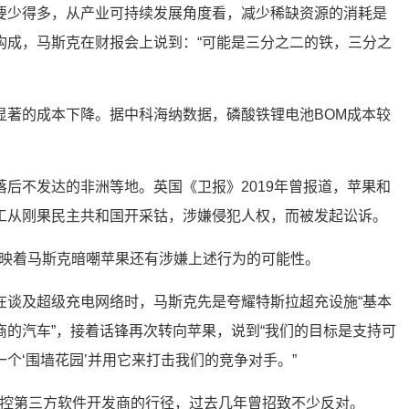
要少得多，从产业可持续发展角度看，减少稀缺资源的消耗是
构成，马斯克在财报会上说到：“可能是三分之二的铁，三分之
显著的成本下降。据中科海纳数据，磷酸铁锂电池BOM成本较
后不发达的非洲等地。英国《卫报》2019年曾报道，苹果和
工从刚果民主共和国开采钴，涉嫌侵犯人权，而被发起讼诉。
许反映着马斯克暗嘲苹果还有涉嫌上述行为的可能性。
在谈及超级充电网络时，马斯克先是夸耀特斯拉超充设施“基本
商的汽车”，接着话锋再次转向苹果，说到“我们的目标是支持可
个‘围墙花园’并用它来打击我们的竞争对手。”
e严密管控第三方软件开发商的行径，过去几年曾招致不少反对。