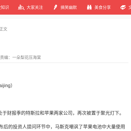
史知识
大家关注
搞笑幽默
美食分享
正文
责编：一朵梨花压海棠
jing）
处于财报季的特斯拉和苹果两家公司，再次被置于聚光灯下。
发布后的投资人提问环节中，马斯克嘲讽了苹果电池中大量使用