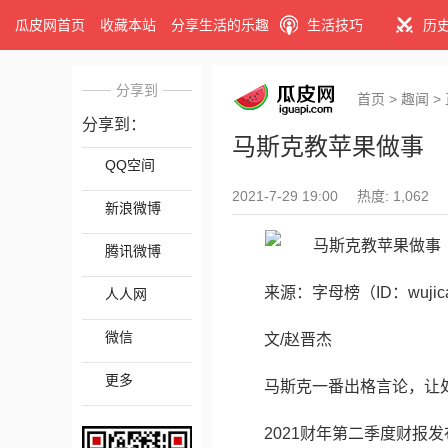
瓜皮网首页
收藏本站
分享生活的乐趣
生活技巧
历
分享到
首页
>
趣闻
>
分享到：
马斯克教苹果做事
QQ空间
2021-7-29 19:00
热度: 1,062
新浪微博
腾讯微博
来源：字母榜（ID：wujicai
人人网
微信
文/赵晋杰
更多
马斯克一番出格言论，让
2021财年第二季度财报