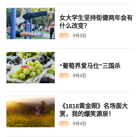
女大学生坚持街健两年会有
什么改变？
9月3日
趣闻
“葡萄界爱马仕”三国杀
9月3日
趣闻
《1818黄金眼》名场面大
赏，我的爆笑源泉！
9月3日
趣闻