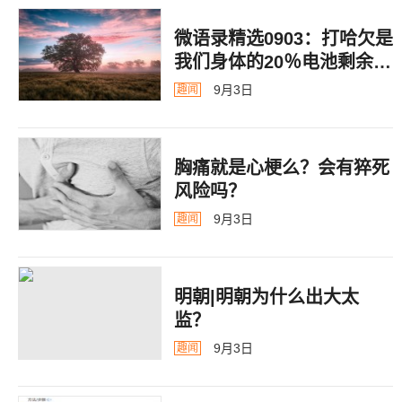
微语录精选0903：打哈欠是
我们身体的20％电池剩余警
告
9月3日
趣闻
胸痛就是心梗么？会有猝死
风险吗？
9月3日
趣闻
明朝|明朝为什么出大太
监？ ​​​
9月3日
趣闻