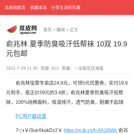
瓜皮网首页
收藏本站
分享生活的乐趣
首页
>
趣闻
>
正文
俞兆林 夏季防臭吸汗低帮袜 10双 19.9
元包邮
2021-7-29 11:30
热度: 812
责编：一朵梨花压海棠
俞兆林宝鼎专卖店24.9元，可领5元优惠券，实付19.9
元到手，是正价59元的3.4折；俞兆林夏季防臭吸汗低帮
袜，100%纯棉面料，吸湿排汗，透气防臭，耐磨不起球
PC用户戳这里
7👈￥I3ueXkukDz2￥
https://m.tb.cn/h.4A1t0Wc
俞兆