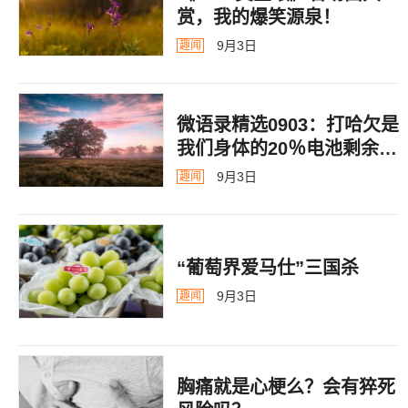
赏，我的爆笑源泉！
9月3日
趣闻
微语录精选0903：打哈欠是
我们身体的20％电池剩余警
告
9月3日
趣闻
“葡萄界爱马仕”三国杀
9月3日
趣闻
胸痛就是心梗么？会有猝死