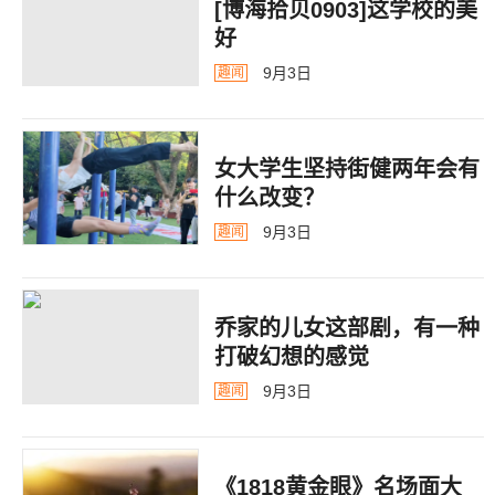
[博海拾贝0903]这学校的美
好
9月3日
趣闻
女大学生坚持街健两年会有
什么改变？
9月3日
趣闻
乔家的儿女这部剧，有一种
打破幻想的感觉
9月3日
趣闻
《1818黄金眼》名场面大