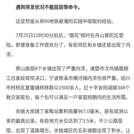
遇到突发状况不能层层等命令。
这显然是从郑州地铁被淹的实践中吸取的经验。
7月25日12时30分前后，“烟花”按时在舟山普陀区登
陆。即便准备工作很充分了，有些郊区和乡镇还是出现了内
涝。
萧山南部8个乡镇出现了严重内涝，诸暨市次坞镇凰桐
江吕家段堤坝决口，宁波慈溪市横河镇内涝也很严重。绍兴
市柯桥区夏履镇转移群众1500余人。红十字会则调拨348个
救灾家庭包，每个包可以满足一户家庭短期内的生活所需。
余姚大岚镇丁家畈站累积雨量967.0毫米，是有观测以
来的最高记录。有些地方水位达到了3.5米，不少公路受
阻，出现了道路塌方。余姚城区的五彩城都出现了积水，让