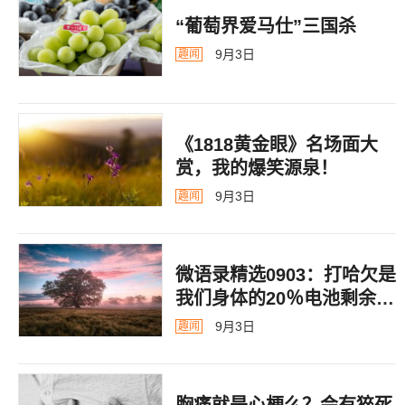
“葡萄界爱马仕”三国杀
9月3日
趣闻
《1818黄金眼》名场面大
赏，我的爆笑源泉！
9月3日
趣闻
微语录精选0903：打哈欠是
我们身体的20％电池剩余警
告
9月3日
趣闻
胸痛就是心梗么？会有猝死