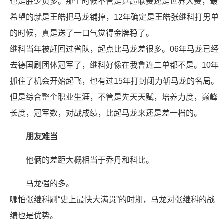
也是胜少负多。那个时候不管是乒超联赛还是世界大赛，最
希望的就是王皓把马龙铺掉，12年确定是王皓张继科打男单
的时候，真是送了一口气觉得金牌稳了。
继科当年被赶回过省队，起点比马龙差很多。06年马龙已经
去德国刷团体冠军了，继科好像在我鲁连二单都不是。10年
抓住了机会开始起飞，也有过15年打封闭力斩马龙的名局。
但是综合整个职业生涯，不管是先天天赋，培养力度，巅峰
长度，冠军数，对战成绩，比起马龙来还是差一档的。
朋友难当
他俩的差距大概相当于乔丹和科比。
马龙强的多。
哪怕张继科刷“史上最快大满贯”的时期，马龙对张继科的战
绩也是优势。