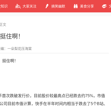
史知识
大家关注
搞笑幽默
美食分享
正文
挺住啊！
责编：一朵梨花压海棠
手首次跌破发行价，目前股价较最高点已经跌去约75%，市值
家公司目前市值计算，快手在半年时间内相当于跌去了5个B站、