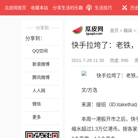
瓜皮网首页
收藏本站
分享生活的乐趣
生活技巧
历
分享到
首页
>
趣闻
>
分享到：
快手拉垮了：老铁，
QQ空间
2021-7-28 11:30
热度: 895
新浪微博
腾讯微博
文/方浩
人人网
微信
来源：接招（ID:itakethat)
更多
本周一港股开市之后，快
缩水超过1.3万亿港币。按各