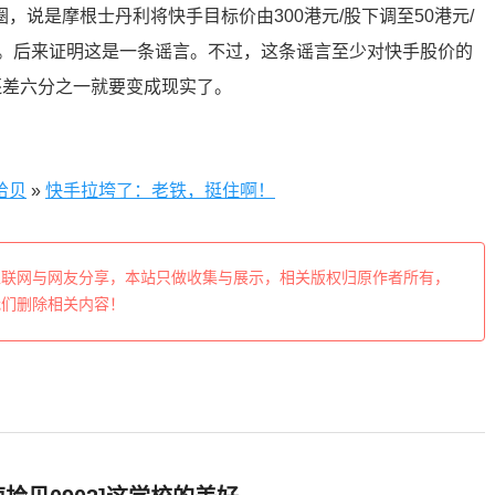
，说是摩根士丹利将快手目标价由300港元/股下调至50港元/
售”。后来证明这是一条谣言。不过，这条谣言至少对快手股价的
还差六分之一就要变成现实了。
拾贝
»
快手拉垮了：老铁，挺住啊！
互联网与网友分享，本站只做收集与展示，相关版权归原作者所有，
我们删除相关内容！