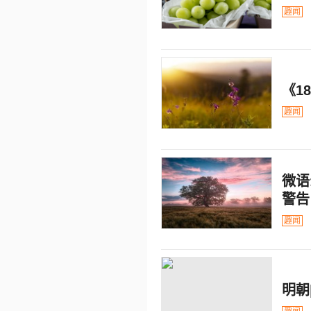
趣闻
《1
趣闻
微语
警告
趣闻
明朝