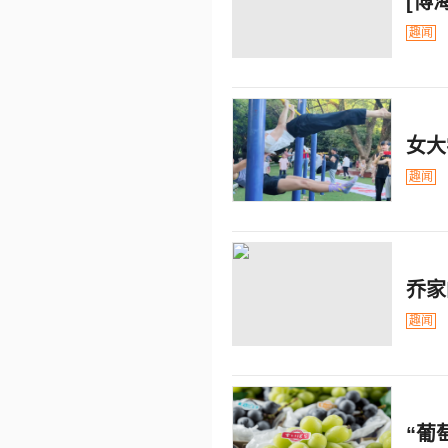
[博
趣闻
女大
趣闻
乔家
趣闻
“葡