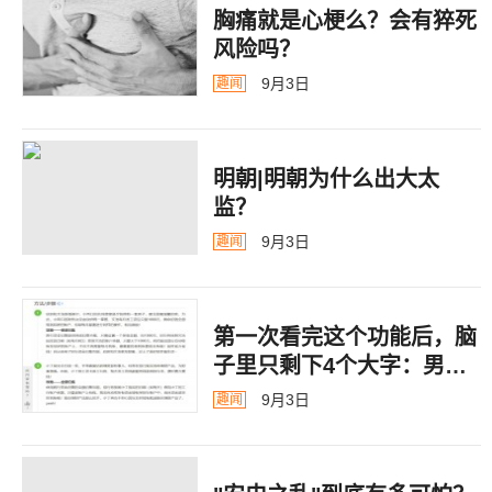
胸痛就是心梗么？会有猝死
风险吗？
9月3日
趣闻
明朝|明朝为什么出大太
监？ ​​​
9月3日
趣闻
第一次看完这个功能后，脑
子里只剩下4个大字：男德
银行
9月3日
趣闻