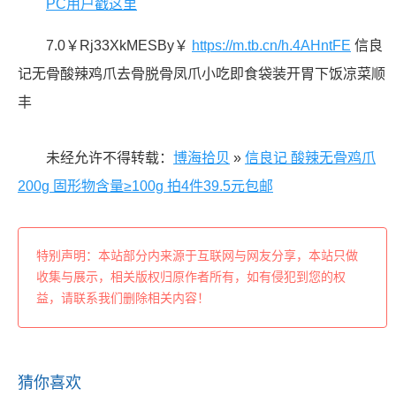
PC用户戳这里
7.0￥Rj33XkMESBy￥
https://m.tb.cn/h.4AHntFE
信良
记无骨酸辣鸡爪去骨脱骨凤爪小吃即食袋装开胃下饭凉菜顺
丰
未经允许不得转载：
博海拾贝
»
信良记 酸辣无骨鸡爪
200g 固形物含量≥100g 拍4件39.5元包邮
特别声明：本站部分内来源于互联网与网友分享，本站只做
收集与展示，相关版权归原作者所有，如有侵犯到您的权
益，请联系我们删除相关内容！
猜你喜欢