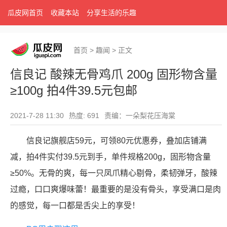
瓜皮网首页
收藏本站
分享生活的乐趣
首页
>
趣闻
>
正文
信良记 酸辣无骨鸡爪 200g 固形物含量
≥100g 拍4件39.5元包邮
2021-7-28 11:30
热度: 691
责编：一朵梨花压海棠
信良记旗舰店59元，可领80元优惠券，叠加店铺满
减，拍4件实付39.5元到手，单件规格200g，固形物含量
≥50%。无骨的爽，每一只凤爪精心剔骨，柔韧弹牙，酸辣
过瘾，口口爽爆味蕾！最重要的是没有骨头，享受满口是肉
的感觉，每一口都是舌尖上的享受！