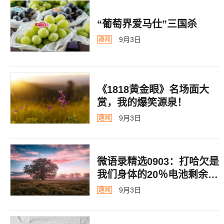
“葡萄界爱马仕”三国杀
9月3日
趣闻
《1818黄金眼》名场面大
赏，我的爆笑源泉！
9月3日
趣闻
微语录精选0903：打哈欠是
我们身体的20％电池剩余警
告
9月3日
趣闻