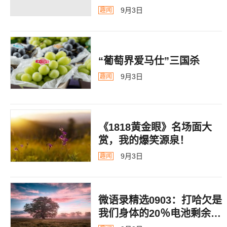
9月3日
趣闻
“葡萄界爱马仕”三国杀
9月3日
趣闻
《1818黄金眼》名场面大
赏，我的爆笑源泉！
9月3日
趣闻
微语录精选0903：打哈欠是
我们身体的20％电池剩余警
告