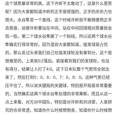
这个球质量非常的高，这下许昕不太敢动了，这是什么意思
呢？因为大家都知道许昕的正手是很强的，正手的杀伤力也
很大。水谷隼变一个直线，这个时候许昕就不敢随便用正手
去侧身，迫使许昕要站在中间，站在中间回球相对质量就会
低一些。第二个球水谷隼撕了一个斜线，所以这两个球水谷
隼确实打得非常好。因为混双大家都知道，接发球是占优
的，那么反过头来我们自己在接发球轮没有拿到分，这个是
很难受的，上来就0:2落后。紧接着到我们的发球轮，也没
有得分，结果让人打了4:0。这下日本队整个气势完全就出
来了，然后打到5：0、6：0、7：0、8：0。这种气势已经
压不住了。所以说关键局的关键球，特别是开局是非常重要
的，当然确实这两个球水谷隼处理的非常果断。而且从这一
点上来看，对方对中国队，特别是对许昕和刘诗雯，人家研
究的也非常透，知道你什么时候想侧身，知道你什么时候想