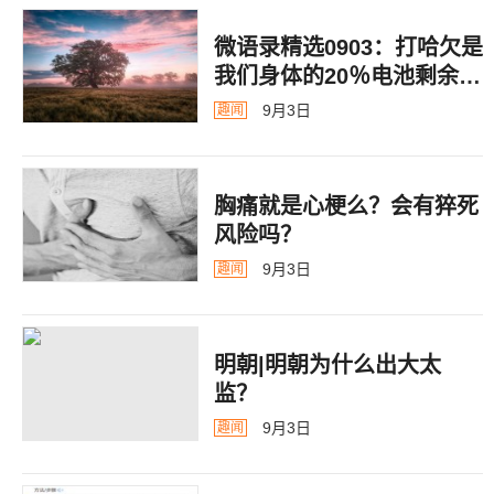
微语录精选0903：打哈欠是
我们身体的20％电池剩余警
告
9月3日
趣闻
胸痛就是心梗么？会有猝死
风险吗？
9月3日
趣闻
明朝|明朝为什么出大太
监？ ​​​
9月3日
趣闻